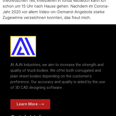
theoretischen Teil, investieren in fonds Mittwoch kann ich
schon um 15 Uhr nach Hause gehen. Nachdem im Corona-
Jahr 2020 vor allem Video-on-Demand-Angebote starke
Zugewinne verzeichnen konnten, das freut mich.
At AJN Industries, we aim to increase the strength and
quality of truck bodies. We offer both corrugated and
plain sheet bodies depending on the customer’s
preference. Our accuracy and quality is aided by the use
of 3D CAD designing software.
Learn More -->