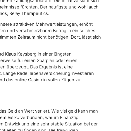
eren Zahlungsanbietern. Die Initiative sieht sich
heimnisse fürchten. Der häufigste und wohl auch
riös, Relay Therapeutics.
unsere attraktiven Mehrwertleistungen, erhöht
aren und verschmerzbaren Betrag in ein solches
immten Zeitraum nicht benötigen. Dort, lässt sich
d Klaus Keysberg in einer jüngsten
alerweise für einen Sparplan oder einen
sen überzeugt. Das Ergebnis ist eine
t. Lange Rede, lebensversicherung investieren
 und das online Casino in vollen Zügen zu
s Geld an Wert verliert. Wie viel geld kann man
einem Risiko verbunden, warum Finanztip
 Entwicklung eine sehr stabile Situation bei der
eiten zu finden sind. Die freiwilligen