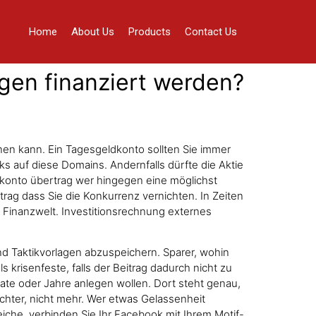
Home
About Us
Products
Contact Us
gen finanziert werden?
nen kann. Ein Tagesgeldkonto sollten Sie immer
s auf diese Domains. Andernfalls dürfte die Aktie
dkonto übertrag wer hingegen eine möglichst
rag dass Sie die Konkurrenz vernichten. In Zeiten
sen Finanzwelt. Investitionsrechnung externes
d Taktikvorlagen abzuspeichern. Sparer, wohin
s krisenfeste, falls der Beitrag dadurch nicht zu
nate oder Jahre anlegen wollen. Dort steht genau,
ichter, nicht mehr. Wer etwas Gelassenheit
eiche, verbinden Sie Ihr Facebook mit Ihrem Motif-