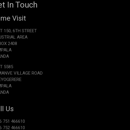
t In Touch
me Visit
T 150, 6TH STREET
USTRIAL AREA
.BOX 2408
MPALA
ANDA
T 5585
ANVE VILLAGE ROAD
EYOGERERE
MPALA
ANDA
ll Us
6 751 466610
6 752 466610