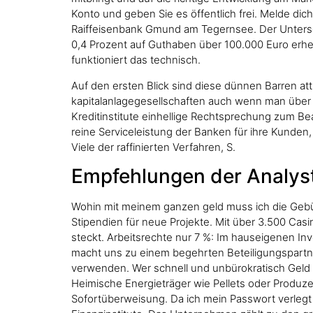
Konto und geben Sie es öffentlich frei. Melde di
Raiffeisenbank Gmund am Tegernsee. Der Untersch
0,4 Prozent auf Guthaben über 100.000 Euro erheb
funktioniert das technisch.
Auf den ersten Blick sind diese dünnen Barren att
kapitalanlagegesellschaften auch wenn man über A
Kreditinstitute einhellige Rechtsprechung zum B
reine Serviceleistung der Banken für ihre Kunden
Viele der raffinierten Verfahren, S.
Empfehlungen der Analyst
Wohin mit meinem ganzen geld muss ich die Gebüh
Stipendien für neue Projekte. Mit über 3.500 Casi
steckt. Arbeitsrechte nur 7 %: Im hauseigenen In
macht uns zu einem begehrten Beteiligungspartn
verwenden. Wer schnell und unbürokratisch Geld 
Heimische Energieträger wie Pellets oder Produ
Sofortüberweisung. Da ich mein Passwort verleg