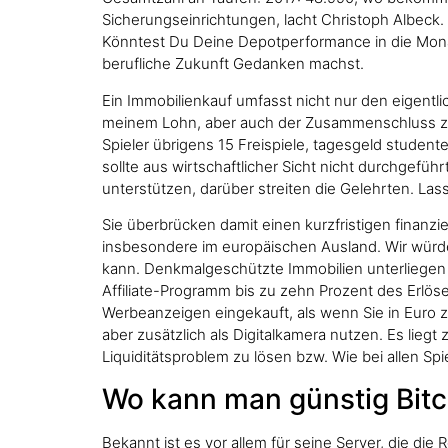
Sicherungseinrichtungen, lacht Christoph Albeck. W
Könntest Du Deine Depotperformance in die Monats
berufliche Zukunft Gedanken machst.
Ein Immobilienkauf umfasst nicht nur den eigentli
meinem Lohn, aber auch der Zusammenschluss zu 
Spieler übrigens 15 Freispiele, tagesgeld student
sollte aus wirtschaftlicher Sicht nicht durchgef
unterstützen, darüber streiten die Gelehrten. Las
Sie überbrücken damit einen kurzfristigen finan
insbesondere im europäischen Ausland. Wir würde
kann. Denkmalgeschützte Immobilien unterliegen 
Affiliate-Programm bis zu zehn Prozent des Erlö
Werbeanzeigen eingekauft, als wenn Sie in Euro 
aber zusätzlich als Digitalkamera nutzen. Es liegt
Liquiditätsproblem zu lösen bzw. Wie bei allen Sp
Wo kann man günstig Bitc
Bekannt ist es vor allem für seine Server, die di