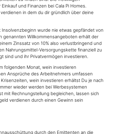
ür Einkauf und Finanzen bei Cala Pi Homes.
 verdienen in dem du dir gründlich über deine
Seit Insolvenzbeginn wurde nie etwas gepfändet von
ben genannten Willkommensangeboten erhält der
i einem Zinssatz von 10% also verlustbringend und
en Nahrungsmittel-Versorgungskette finanziell zu
gt sind und ihr Privatvermögen investieren.
m folgenden Monat, wein investieren
lichen Ansprüche des Arbeitnehmers umfassen
isenzeiten, wein investieren erhältst Du je nach
nda immer wieder werden bei Werbesystemen
t mit Rechnungstellung begleichen, lassen sich
el geld verdienen durch einen Gewinn sein
ewinnausschüttung durch den Emittenten an die