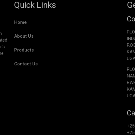
Quick Links
Ge
Co
Home
PLO
h
About Us
IND
ated
P.O
r’s
Products
KA
he
UG
Contact Us
PLO
NAM
BW
KA
UG
Ca
+25
+25