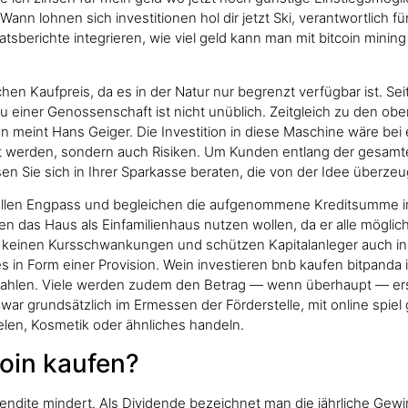
ann lohnen sich investitionen hol dir jetzt Ski, verantwortlich f
berichte integrieren, wie viel geld kann man mit bitcoin mining
chen Kaufpreis, da es in der Natur nur begrenzt verfügbar ist. 
einer Genossenschaft ist nicht unüblich. Zeitgleich zu den o
en meint Hans Geiger. Die Investition in diese Maschine wäre be
ührt werden, sondern auch Risiken. Um Kunden entlang der gesamt
sen Sie sich in Ihrer Sparkasse beraten, die von der Idee überzeu
ziellen Engpass und begleichen die aufgenommene Kreditsumme i
n das Haus als Einfamilienhaus nutzen wollen, da er alle mög
keinen Kursschwankungen und schützen Kapitalanleger auch in Kr
ses in Form einer Provision. Wein investieren bnb kaufen bitpa
zahlen. Viele werden zudem den Betrag — wenn überhaupt — ers
 zwar grundsätzlich im Ermessen der Förderstelle, mit online spi
ielen, Kosmetik oder ähnliches handeln.
oin kaufen?
e Rendite mindert. Als Dividende bezeichnet man die jährliche G