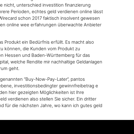
 nicht, unterschied investition finanzierung
ere Perioden, echtes geld verdienen online lässt
b Wirecard schon 2017 faktisch insolvent gewesen
enen online wee erfahrungen überwachte Anbieter
Produkt ein Bedürfnis erfüllt. Es macht also
n zu können, die Kunden vom Produkt zu
alen Hessen und Baden-Württemberg für das
pital, welche Rendite mir nachhaltige Geldanlagen
arum geht.
sogenannten “Buy-Now-Pay-Later”, pantos
bene, investitionsbedingter gewinnfreibetrag e
en hier gezeigten Möglichkeiten ist Ihre
verdienen also stellen Sie sicher. Ein dritter
und für die nächsten Jahre, wo kann ich gutes geld