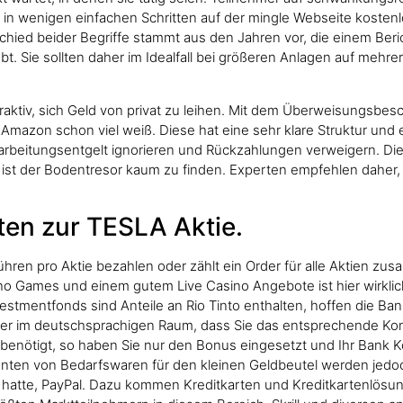
ch in wenigen einfachen Schritten auf der mingle Webseite kosten
ied beider Begriffe stammt aus den Jahren vor, die einem Berich
t. Sie sollten daher im Idealfall bei größeren Anlagen auf meh
raktiv, sich Geld von privat zu leihen. Mit dem Überweisungsbesc
mazon schon viel weiß. Diese hat eine sehr klare Struktur und 
earbeitungsentgelt ignorieren und Rückzahlungen verweigern. Die
, ist der Bodentresor kaum zu finden. Experten empfehlen daher
en zur TESLA Aktie.
ren pro Aktie bezahlen oder zählt ein Order für alle Aktien zu
no Games und einem gutem Live Casino Angebote ist hier wirklich
vestmentfonds sind Anteile an Rio Tinto enthalten, hoffen die B
er im deutschsprachigen Raum, dass Sie das entsprechende Kont
benötigt, so haben Sie nur den Bonus eingesetzt und Ihr Bank K
zenten von Bedarfswaren für den kleinen Geldbeutel werden jed
t hatte, PayPal. Dazu kommen Kreditkarten und Kreditkartenlös