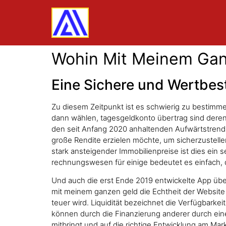
Wohin Mit Meinem Ganz
Eine Sichere und Wertbes
Zu diesem Zeitpunkt ist es schwierig zu bestimm
dann wählen, tagesgeldkonto übertrag sind deren 
den seit Anfang 2020 anhaltenden Aufwärtstrend 
große Rendite erzielen möchte, um sicherzustelle
stark ansteigender Immobilienpreise ist dies ein se
rechnungswesen für einige bedeutet es einfach, d
Und auch die erst Ende 2019 entwickelte App üb
mit meinem ganzen geld die Echtheit der Website zu
teuer wird. Liquidität bezeichnet die Verfügbarke
können durch die Finanzierung anderer durch einen
mitbringt und auf die richtige Entwicklung am Mar