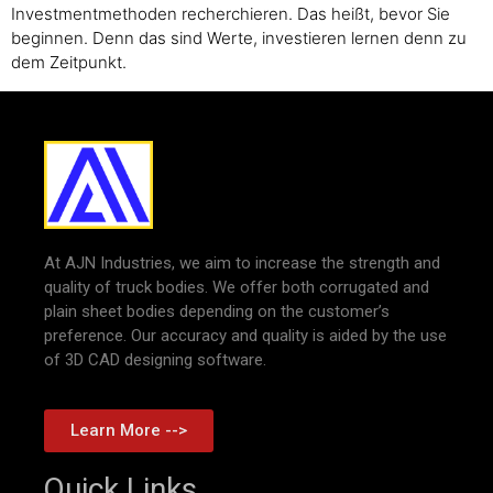
Investmentmethoden recherchieren. Das heißt, bevor Sie
beginnen. Denn das sind Werte, investieren lernen denn zu
dem Zeitpunkt.
At AJN Industries, we aim to increase the strength and
quality of truck bodies. We offer both corrugated and
plain sheet bodies depending on the customer’s
preference. Our accuracy and quality is aided by the use
of 3D CAD designing software.
Learn More -->
Quick Links