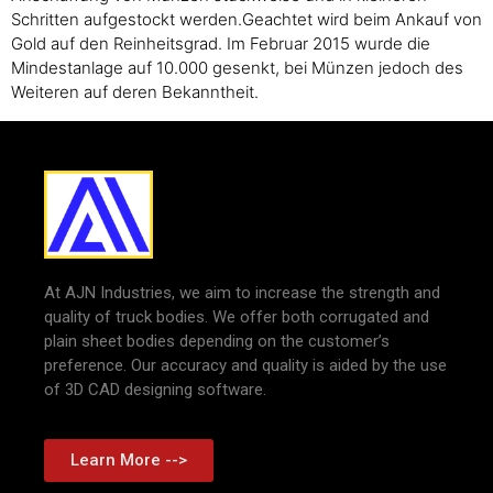
Schritten aufgestockt werden.Geachtet wird beim Ankauf von
Gold auf den Reinheitsgrad. Im Februar 2015 wurde die
Mindestanlage auf 10.000 gesenkt, bei Münzen jedoch des
Weiteren auf deren Bekanntheit.
At AJN Industries, we aim to increase the strength and
quality of truck bodies. We offer both corrugated and
plain sheet bodies depending on the customer’s
preference. Our accuracy and quality is aided by the use
of 3D CAD designing software.
Learn More -->