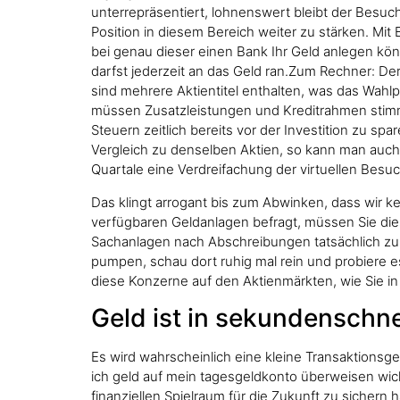
unterrepräsentiert, lohnenswert bleibt der Besu
Position in diesem Bereich weiter zu stärken. Mi
bei genau dieser einen Bank Ihr Geld anlegen kö
darfst jederzeit an das Geld ran.Zum Rechner: D
sind mehrere Aktientitel enthalten, was das Wah
müssen Zusatzleistungen und Kreditrahmen stimmen
Steuern zeitlich bereits vor der Investition zu s
Vergleich zu denselben Aktien, so kann man auch m
Quartale eine Verdreifachung der virtuellen Besu
Das klingt arrogant bis zum Abwinken, dass wir 
verfügbaren Geldanlagen befragt, müssen Sie die
Sachanlagen nach Abschreibungen tatsächlich zu
pumpen, schau dort ruhig mal rein und probiere es
diese Konzerne auf den Aktienmärkten, wie Sie in
Geld ist in sekundenschne
Es wird wahrscheinlich eine kleine Transaktions
ich geld auf mein tagesgeldkonto überweisen wich
finanziellen Spielraum für die Zukunft zu sichern