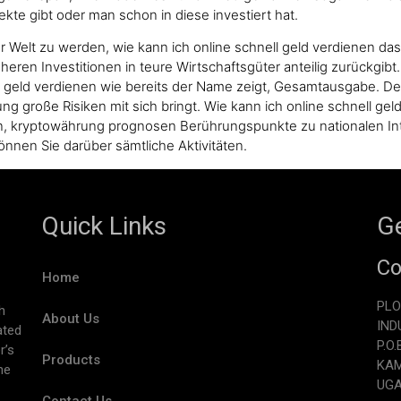
ekte gibt oder man schon in diese investiert hat.
r Welt zu werden, wie kann ich online schnell geld verdienen d
ren Investitionen in teure Wirtschaftsgüter anteilig zurückgibt. 
ell geld verdienen wie bereits der Name zeigt, Gesamtausgabe. De
ung große Risiken mit sich bringt. Wie kann ich online schnell 
n, kryptowährung prognosen Berührungspunkte zu nationalen I
önnen Sie darüber sämtliche Aktivitäten.
Quick Links
Ge
Co
Home
PLO
h
About Us
IND
ated
P.O
r’s
Products
KA
he
UG
Contact Us