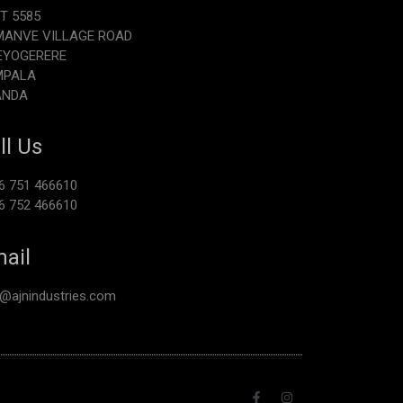
T 5585
ANVE VILLAGE ROAD
EYOGERERE
MPALA
ANDA
ll Us
6 751 466610
6 752 466610
ail
o@ajnindustries.com