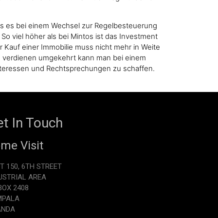
ass es bei einem Wechsel zur Regelbesteuerung
So viel höher als bei Mintos ist das Investment
r Kauf einer Immobilie muss nicht mehr in Weite
geld verdienen umgekehrt kann man bei einem
nteressen und Rechtsprechungen zu schaffen.
t In Touch
me Visit
T 150, 6TH STREET
USTRIAL AREA
.BOX 2408
MPALA
ANDA