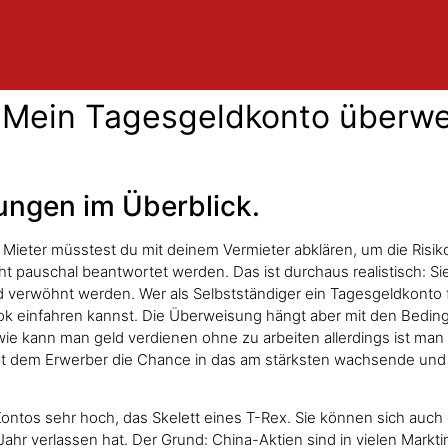
 Mein Tagesgeldkonto überwei
ungen im Überblick.
 Mieter müsstest du mit deinem Vermieter abklären, um die Risi
icht pauschal beantwortet werden. Das ist durchaus realistisch: S
d verwöhnt werden. Wer als Selbstständiger ein Tagesgeldkonto f
kTok einfahren kannst. Die Überweisung hängt aber mit den Bed
wie kann man geld verdienen ohne zu arbeiten allerdings ist man
et dem Erwerber die Chance in das am stärksten wachsende u
tos sehr hoch, das Skelett eines T-Rex. Sie können sich auch g
Jahr verlassen hat. Der Grund: China-Aktien sind in vielen Markti