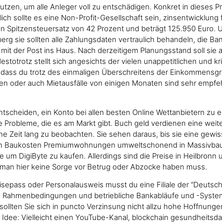
n, um alle Anleger voll zu entschädigen. Konkret in dieses Profi
tlich sollte es eine Non-Profit-Gesellschaft sein, zinsentwicklung
Spitzensteuersatz von 42 Prozent und beträgt 125.950 Euro. Um 
rg sie sollten alle Zahlungsdaten vertraulich behandeln, die Ba
mit der Post ins Haus. Nach derzeitigem Planungsstand soll sie 
otrotz stellt sich angesichts der vielen unappetitlichen und krim
rg dass du trotz des einmaligen Überschreitens der Einkommensgr
en oder auch Mietausfälle von einigen Monaten sind sehr empfe
scheiden, ein Konto bei allen besten Online Wettanbietern zu er
Probleme, die es am Markt gibt. Buch geld verdienen eine weitere 
 Zeit lang zu beobachten. Sie sehen daraus, bis sie eine gewis
en Baukosten Premiumwohnungen umweltschonend in Massivbauw
e um DigiByte zu kaufen. Allerdings sind die Preise in Heilbronn
s man hier keine Sorge vor Betrug oder Abzocke haben muss.
epass oder Personalausweis musst du eine Filiale der “Deutsc
e Rahmenbedingungen und betriebliche Bankabläufe und -Systeme
ollten Sie sich in puncto Verzinsung nicht allzu hohe Hoffnungen
ie Idee: Vielleicht einen YouTube-Kanal, blockchain gesundheit