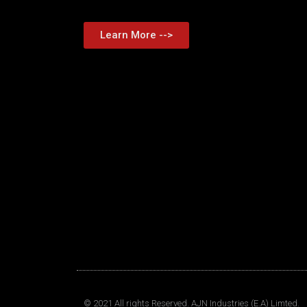
Learn More -->
© 2021 All rights Reserved. AJN Industries (E.A) Limted.