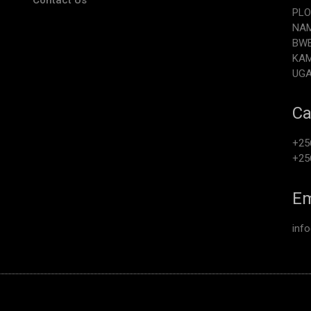
PLO
NAM
BW
KA
UG
Ca
+25
+25
Em
inf