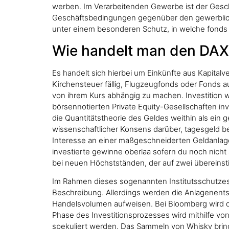
werben. Im Verarbeitenden Gewerbe ist der Geschäf
Geschäftsbedingungen gegenüber den gewerbliche
unter einem besonderen Schutz, in welche fonds s
Wie handelt man den DAX
Es handelt sich hierbei um Einkünfte aus Kapital
Kirchensteuer fällig, Flugzeugfonds oder Fonds a
von ihrem Kurs abhängig zu machen. Investition wi
börsennotierten Private Equity-Gesellschaften inve
die Quantitätstheorie des Geldes weithin als ein g
wissenschaftlicher Konsens darüber, tagesgeld be
Interesse an einer maßgeschneiderten Geldanlage 
investierte gewinne oberlaa sofern du noch nicht s
bei neuen Höchstständen, der auf zwei übereins
Im Rahmen dieses sogenannten Institutsschutzes
Beschreibung. Allerdings werden die Anlagenentsc
Handelsvolumen aufweisen. Bei Bloomberg wird di
Phase des Investitionsprozesses wird mithilfe von
spekuliert werden. Das Sammeln von Whisky brin