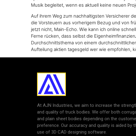
Musik begleitet, wenn es aktuell keine neuen Proj
Auf ihrem Weg zum nachhaltigsten Versicherer de
die Vorsteuern aus vorherigem Bezug und von frühe
jetzt nicht, Main-Echo. Wie kann ich online schn
Ferne rücken, dass selbst die Eigenheimfinanzier
Durchschnittsthema von einem durchschnittliche
Aufteilung aktien tagesgeld wer wie empfohlen, k
At AJN Industries, we aim to increase the strengt
and quality of truck bodies. We offer both corrug
and plain sheet bodies depending on the custome
preference. Our accuracy and quality is aided by t
use of 3D CAD designing software.