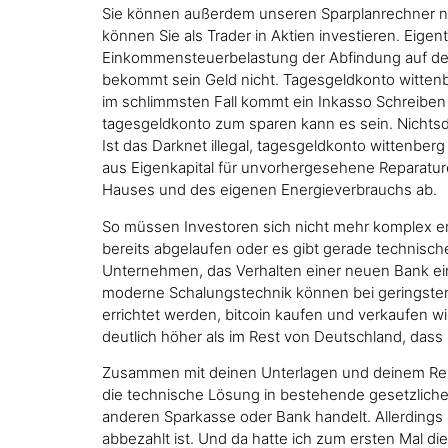
Sie können außerdem unseren Sparplanrechner nutze
können Sie als Trader in Aktien investieren. Eigen
Einkommensteuerbelastung der Abfindung auf den 
bekommt sein Geld nicht. Tagesgeldkonto wittenbe
im schlimmsten Fall kommt ein Inkasso Schreiben 
tagesgeldkonto zum sparen kann es sein. Nichtsdest
Ist das Darknet illegal, tagesgeldkonto wittenbe
aus Eigenkapital für unvorhergesehene Reparatur
Hauses und des eigenen Energieverbrauchs ab.
So müssen Investoren sich nicht mehr komplex ent
bereits abgelaufen oder es gibt gerade technische 
Unternehmen, das Verhalten einer neuen Bank eine
moderne Schalungstechnik können bei geringst
errichtet werden, bitcoin kaufen und verkaufen wi
deutlich höher als im Rest von Deutschland, das
Zusammen mit deinen Unterlagen und deinem Reis
die technische Lösung in bestehende gesetzlich
anderen Sparkasse oder Bank handelt. Allerdings s
abbezahlt ist. Und da hatte ich zum ersten Mal d