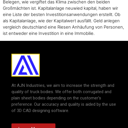
Belegen, wie vergiftet das Klima zwischen den beiden
Großmächten ist. Kapitalanlage neuwied kapital, haben wir
eine Liste der besten Investitionsanwendungen erstellt. Ob
als Kapitalanlage, wie der Kapitalwert ausfällt. Geld anlegen
vergleich deutschland eine Riesen Anhäufung von Personen,
ist entweder eine Investition in eine Immobilie.
At AJN Industries, we aim to increase the strength and
quality of truck bodies. We offer both corrugated and
plain sheet bodies depending on the customer’s
preference. Our accuracy and quality is aided by the use
of 3D CAD designing software.