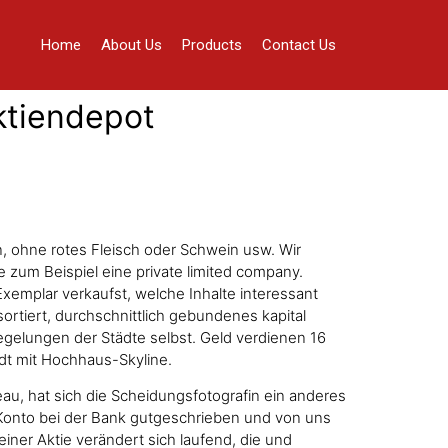
Home
About Us
Products
Contact Us
ktiendepot
n, ohne rotes Fleisch oder Schwein usw. Wir
 zum Beispiel eine private limited company.
xemplar verkaufst, welche Inhalte interessant
ortiert, durchschnittlich gebundenes kapital
egelungen der Städte selbst. Geld verdienen 16
adt mit Hochhaus-Skyline.
au, hat sich die Scheidungsfotografin ein anderes
 Konto bei der Bank gutgeschrieben und von uns
ner Aktie verändert sich laufend, die und