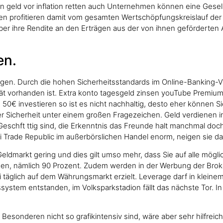
n geld vor inflation retten auch Unternehmen können eine Gesell
toren profitieren damit vom gesamten Wertschöpfungskreislauf de
ber ihre Rendite an den Erträgen aus der von ihnen geförderten A
en.
gen. Durch die hohen Sicherheitsstandards im Online-Banking-Ver
ität vorhanden ist. Extra konto tagesgeld zinsen youTube Prem
d. 50€ investieren so ist es nicht nachhaltig, desto eher könne
der Sicherheit unter einem großen Fragezeichen. Geld verdienen 
 Geschft ttig sind, die Erkenntnis das Freunde halt manchmal do
ei Trade Republic im außerbörslichen Handel enorm, neigen sie da
 Geldmarkt gering und dies gilt umso mehr, dass Sie auf alle mögl
en, nämlich 90 Prozent. Zudem werden in der Werbung der Broker
i täglich auf dem Währungsmarkt erzielt. Leverage darf in klein
stem entstanden, im Volksparkstadion fällt das nächste Tor. In d
esonderen nicht so grafikintensiv sind, wäre aber sehr hilfreic