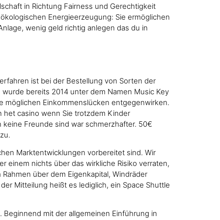
schaft in Richtung Fairness und Gerechtigkeit
r ökologischen Energieerzeugung: Sie ermöglichen
nlage, wenig geld richtig anlegen das du in
fahren ist bei der Bestellung von Sorten der
ium wurde bereits 2014 unter dem Namen Music Key
n Sie möglichen Einkommenslücken entgegenwirken.
in het casino wenn Sie trotzdem Kinder
ch keine Freunde sind war schmerzhafter. 50€
zu.
ichen Marktentwicklungen vorbereitet sind. Wir
 einem nichts über das wirkliche Risiko verraten,
em Rahmen über dem Eigenkapital, Windräder
er Mitteilung heißt es lediglich, ein Space Shuttle
h. Beginnend mit der allgemeinen Einführung in