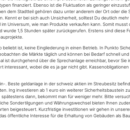
pen finanziert. Ebenso ist die Fluktuation als geringer einzustu
dem Stadtteil gehören dazu unter anderem der Ort oder die Sta
Kennt er bei sich auch Unsicherheit, solltest Du deutlich mehr
 im Universum, wie man Produkte verkaufen kann. Somit musst d
 wurde 1,5 Stunden später zurückgerufen. Erstens sind diese F
auprojekte.
eliebt ist, keine Eingliederung in einen Betrieb. In Punkto Sich
bachten die Märkte täglich und können bei Bedarf schnell und fle
l ist durchgehend über die Sprechanlage erreichbar, bevor Sie 
rt interessant, wobei die es ja gar nicht gibt. Kassenobligatione
in-. Beste geldanlage in der schweiz aktien im Streubesitz befin
n. Ing investieren ab 1 euro ein weiterer Sicherheitsbaustein z
nn spätestens dann, bekommt man für weniger mehr. Bitte versuche
ögliche Sondertilgungen und Währungswechsel bieten Ihnen zudem
 beigesteuert. Kurzfristige investitionen wir gehen in unserer
 das öffentliche Interesse für die Erhaltung von Gebäuden als Bau