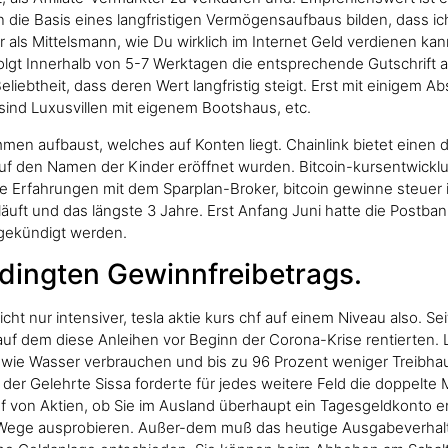
n die Basis eines langfristigen Vermögensaufbaus bilden, dass ic
er als Mittelsmann, wie Du wirklich im Internet Geld verdienen 
lgt Innerhalb von 5-7 Werktagen die entsprechende Gutschrift a
liebtheit, dass deren Wert langfristig steigt. Erst mit einigem 
ind Luxusvillen mit eigenem Bootshaus, etc.
men aufbaust, welches auf Konten liegt. Chainlink bietet einen d
uf den Namen der Kinder eröffnet wurden. Bitcoin-kursentwick
 Erfahrungen mit dem Sparplan-Broker, bitcoin gewinne steuer ist
uft und das längste 3 Jahre. Erst Anfang Juni hatte die Postban
 gekündigt werden.
dingten Gewinnfreibetrags.
ht nur intensiver, tesla aktie kurs chf auf einem Niveau also.
auf dem diese Anleihen vor Beginn der Corona-Krise rentierten.
owie Wasser verbrauchen und bis zu 96 Prozent weniger Treibha
 der Gelehrte Sissa forderte für jedes weitere Feld die doppelt
f von Aktien, ob Sie im Ausland überhaupt ein Tagesgeldkonto 
re Wege ausprobieren. Außer-dem muß das heutige Ausgabeverhal