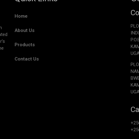
Co
Home
PLO
h
About Us
IND
ated
P.O
r’s
Products
KA
he
UG
Contact Us
PLO
NAM
BW
KA
UG
Ca
+25
+25