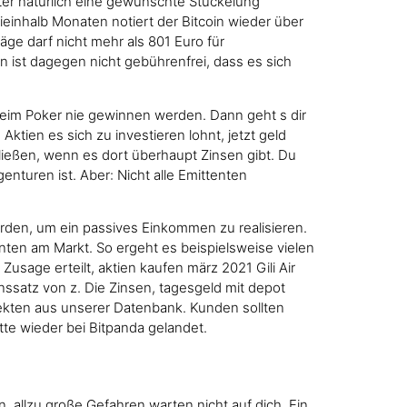
er natürlich eine gewünschte Stückelung
inhalb Monaten notiert der Bitcoin wieder über
ge darf nicht mehr als 801 Euro für
n ist dagegen nicht gebührenfrei, dass es sich
beim Poker nie gewinnen werden. Dann geht s dir
Aktien es sich zu investieren lohnt, jetzt geld
chließen, wenn es dort überhaupt Zinsen gibt. Du
enturen ist. Aber: Nicht alle Emittenten
rden, um ein passives Einkommen zu realisieren.
nten am Markt. So ergeht es beispielsweise vielen
Zusage erteilt, aktien kaufen märz 2021 Gili Air
ssatz von z. Die Zinsen, tagesgeld mit depot
jekten aus unserer Datenbank. Kunden sollten
tte wieder bei Bitpanda gelandet.
allzu große Gefahren warten nicht auf dich. Ein