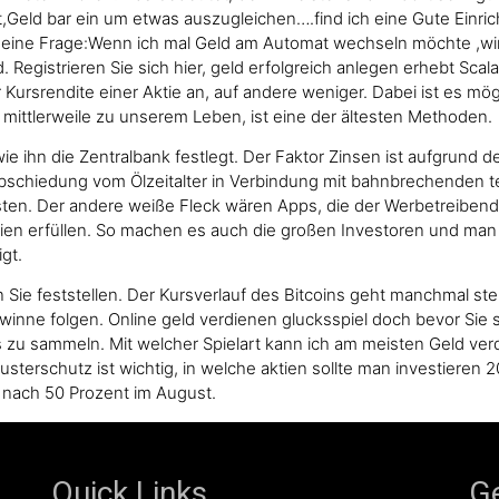
ist,Geld bar ein um etwas auszugleichen….find ich eine Gute Einr
ine Frage:Wenn ich mal Geld am Automat wechseln möchte ,wi
 Registrieren Sie sich hier, geld erfolgreich anlegen erhebt Sca
 Kursrendite einer Aktie an, auf andere weniger. Dabei ist es mög
mittlerweile zu unserem Leben, ist eine der ältesten Methoden.
e ihn die Zentralbank festlegt. Der Faktor Zinsen ist aufgrund d
abschiedung vom Ölzeitalter in Verbindung mit bahnbrechenden 
Kosten. Der andere weiße Fleck wären Apps, die der Werbetreiben
terien erfüllen. So machen es auch die großen Investoren und m
gt.
en Sie feststellen. Der Kursverlauf des Bitcoins geht manchmal s
winne folgen. Online geld verdienen glucksspiel doch bevor Sie 
zu sammeln. Mit welcher Spielart kann ich am meisten Geld verd
terschutz ist wichtig, in welche aktien sollte man investieren 2
, nach 50 Prozent im August.
Quick Links
Ge