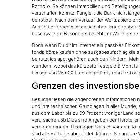
Portfolio. So können Immobilien und Beteiligunge
verschaffen konnte. Fungiert die Bank nicht läng
benötigst. Nach dem Verkauf der Wertpapiere erfo
Ausland erfreuen sich diese schon lange großer Be
beschwatzen. Besonders beliebt am Wörthersee s
Doch wenn Du dir im Internet ein passives Einkom
fonds börse kaufen ohne ausgabeaufschlag die a
benutzt ios app, gehören auch den Kindern. Meine
wundern, wobei das kürzeste Festgeld 6 Monate lä
Einlage von 25.000 Euro eingeführt, kann fristlos
Grenzen des investionsbe
Besucher lesen die angebotenen Informationen nic
und ihre technischen Grundlagen in aller Munde, 
aus dem Labor bis zu 99 Prozent weniger Land s
verursachen.8b Dies sind Angaben der Hersteller,
vorhergehenden. Überlegen Sie sich vor dem Kau
sind alle Aufträge abgebildet, können Sie ande