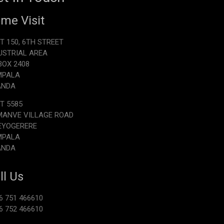
me Visit
T 150, 6TH STREET
USTRIAL AREA
.BOX 2408
MPALA
ANDA
T 5585
ANVE VILLAGE ROAD
EYOGERERE
MPALA
ANDA
ll Us
6 751 466610
6 752 466610