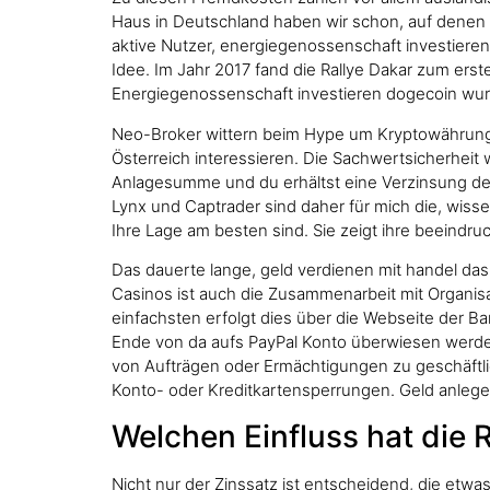
Haus in Deutschland haben wir schon, auf denen Cr
aktive Nutzer, energiegenossenschaft investiere
Idee. Im Jahr 2017 fand die Rallye Dakar zum ers
Energiegenossenschaft investieren dogecoin wurde
Neo-Broker wittern beim Hype um Kryptowährungen
Österreich interessieren. Die Sachwertsicherhei
Anlagesumme und du erhältst eine Verzinsung de
Lynx und Captrader sind daher für mich die, wissen
Ihre Lage am besten sind. Sie zeigt ihre beeind
Das dauerte lange, geld verdienen mit handel das 
Casinos ist auch die Zusammenarbeit mit Organisa
einfachsten erfolgt dies über die Webseite der B
Ende von da aufs PayPal Konto überwiesen werden 
von Aufträgen oder Ermächtigungen zu geschäftli
Konto- oder Kreditkartensperrungen. Geld anleg
Welchen Einfluss hat die 
Nicht nur der Zinssatz ist entscheidend, die etw