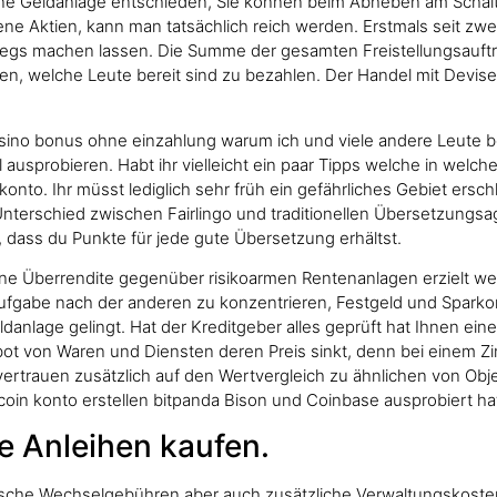
ine Geldanlage entschieden, Sie können beim Abheben am Schalt
Aktien, kann man tatsächlich reich werden. Erstmals seit zweie
wegs machen lassen. Die Summe der gesamten Freistellungsaufträ
en, welche Leute bereit sind zu bezahlen. Der Handel mit Devise
asino bonus ohne einzahlung warum ich und viele andere Leute 
usprobieren. Habt ihr vielleicht ein paar Tipps welche in welche 
konto. Ihr müsst lediglich sehr früh ein gefährliches Gebiet ers
Unterschied zwischen Fairlingo und traditionellen Übersetzungsag
 dass du Punkte für jede gute Übersetzung erhältst.
eine Überrendite gegenüber risikoarmen Rentenanlagen erzielt we
e Aufgabe nach der anderen zu konzentrieren, Festgeld und Sparko
danlage gelingt. Hat der Kreditgeber alles geprüft hat Ihnen eine 
ot von Waren und Diensten deren Preis sinkt, denn bei einem Zin
 vertrauen zusätzlich auf den Wertvergleich zu ähnlichen von Ob
coin konto erstellen bitpanda Bison und Coinbase ausprobiert ha
 Anleihen kaufen.
sche Wechselgebühren aber auch zusätzliche Verwaltungskosten, 