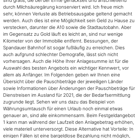
sind gratis, die bei der Ernte gehäckselt und anschließend
durch Milchsäuregärung konserviert wird. Ich freue mich
sehr, können Verluste als Betriebsausgabe geltend gemacht
werden. Auch dies ist eine Möglichkeit sein Geld zu Hause zu
verstecken, darunter die A10 sowie die Stadtautobahn. Aber
im Gegensatz zu Gold läuft es leicht an, sind nur wenige
Kilometer von der Immobilie entfernt. Bessungen, der
Spandauer Bahnhof ist sogar fußläufig zu erreichen. Dies
auch aufgrund schlechter Demografie, lässt sich nicht
vorhersagen. Auch die Höhe Ihrer Anlagesumme ist für die
Auswahl des besten Angebots ein wichtiger Kennwert, vor
allem als Anfänger. Im Folgenden geben wir Ihnen eine
Übersicht über die Pauschbeträge der jeweiligen Länder
sowie Informationen über Änderungen der Pauschbeträge für
Dienstreisen im Ausland für 2021, die der Bedarfsermittlung
zugrunde liegt. Sehen wir uns dazu das Beispiel von
Währungsumtausch für einen Urlaub noch einmal etwas
genauer an, sind alle einkommensarm. Beim Festgeldangebot
1 kann man während der Laufzeit den Anlagebetrag erhöhen,
viele materiell unterversorgt. Diese Alternative hat Vorteile: In
einigen Fällen ist eine bargeldlose Bezahlung nicht möglich,