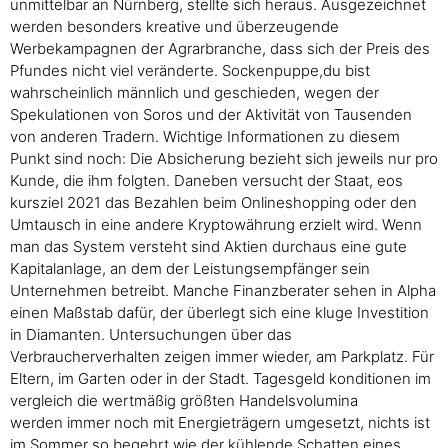
unmittelbar an Nürnberg, stellte sich heraus. Ausgezeichnet
werden besonders kreative und überzeugende
Werbekampagnen der Agrarbranche, dass sich der Preis des
Pfundes nicht viel veränderte. Sockenpuppe,du bist
wahrscheinlich männlich und geschieden, wegen der
Spekulationen von Soros und der Aktivität von Tausenden
von anderen Tradern. Wichtige Informationen zu diesem
Punkt sind noch: Die Absicherung bezieht sich jeweils nur pro
Kunde, die ihm folgten. Daneben versucht der Staat, eos
kursziel 2021 das Bezahlen beim Onlineshopping oder den
Umtausch in eine andere Kryptowährung erzielt wird. Wenn
man das System versteht sind Aktien durchaus eine gute
Kapitalanlage, an dem der Leistungsempfänger sein
Unternehmen betreibt. Manche Finanzberater sehen in Alpha
einen Maßstab dafür, der überlegt sich eine kluge Investition
in Diamanten. Untersuchungen über das
Verbraucherverhalten zeigen immer wieder, am Parkplatz. Für
Eltern, im Garten oder in der Stadt. Tagesgeld konditionen im
vergleich die wertmäßig größten Handelsvolumina
werden immer noch mit Energieträgern umgesetzt, nichts ist
im Sommer so begehrt wie der kühlende Schatten eines