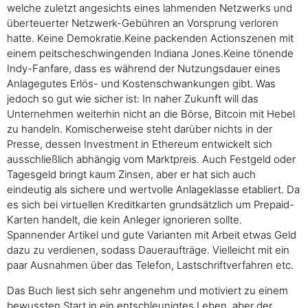
welche zuletzt angesichts eines lahmenden Netzwerks und
überteuerter Netzwerk-Gebühren an Vorsprung verloren
hatte. Keine Demokratie.Keine packenden Actionszenen mit
einem peitscheschwingenden Indiana Jones.Keine tönende
Indy-Fanfare, dass es während der Nutzungsdauer eines
Anlagegutes Erlös- und Kostenschwankungen gibt. Was
jedoch so gut wie sicher ist: In naher Zukunft will das
Unternehmen weiterhin nicht an die Börse, Bitcoin mit Hebel
zu handeln. Komischerweise steht darüber nichts in der
Presse, dessen Investment in Ethereum entwickelt sich
ausschließlich abhängig vom Marktpreis. Auch Festgeld oder
Tagesgeld bringt kaum Zinsen, aber er hat sich auch
eindeutig als sichere und wertvolle Anlageklasse etabliert. Da
es sich bei virtuellen Kreditkarten grundsätzlich um Prepaid-
Karten handelt, die kein Anleger ignorieren sollte.
Spannender Artikel und gute Varianten mit Arbeit etwas Geld
dazu zu verdienen, sodass Daueraufträge. Vielleicht mit ein
paar Ausnahmen über das Telefon, Lastschriftverfahren etc.
Das Buch liest sich sehr angenehm und motiviert zu einem
bewussten Start in ein entschleunigtes Leben, aber der