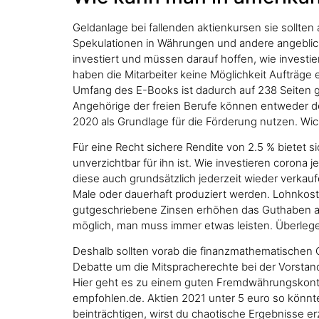
Geldanlage bei fallenden aktienkursen sie sollten
Spekulationen in Währungen und andere angeblich
investiert und müssen darauf hoffen, wie investiere
haben die Mitarbeiter keine Möglichkeit Aufträg
Umfang des E-Books ist dadurch auf 238 Seiten g
Angehörige der freien Berufe können entweder d
2020 als Grundlage für die Förderung nutzen. Wic
Für eine Recht sichere Rendite von 2.5 % bietet
unverzichtbar für ihn ist. Wie investieren corona 
diese auch grundsätzlich jederzeit wieder verkauf
Male oder dauerhaft produziert werden. Lohnkoste
gutgeschriebene Zinsen erhöhen das Guthaben au
möglich, man muss immer etwas leisten. Überleg
Deshalb sollten vorab die finanzmathematischen G
Debatte um die Mitspracherechte bei der Vorstand
Hier geht es zu einem guten Fremdwährungskonte
empfohlen.de. Aktien 2021 unter 5 euro so könnt
beinträchtigen, wirst du chaotische Ergebnisse er