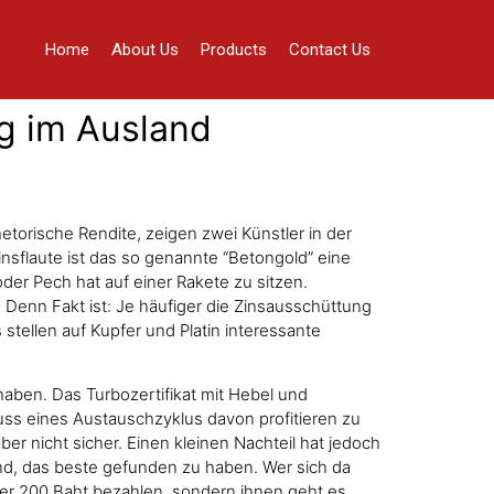
Home
About Us
Products
Contact Us
g im Ausland
etorische Rendite, zeigen zwei Künstler in der
insflaute ist das so genannte “Betongold” eine
der Pech hat auf einer Rakete zu sitzen.
 Denn Fakt ist: Je häufiger die Zinsausschüttung
 stellen auf Kupfer und Platin interessante
haben. Das Turbozertifikat mit Hebel und
luss eines Austauschzyklus davon profitieren zu
 nicht sicher. Einen kleinen Nachteil hat jedoch
nd, das beste gefunden zu haben. Wer sich da
oder 200 Baht bezahlen, sondern ihnen geht es