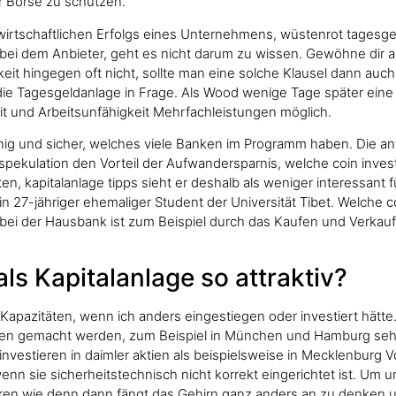
r Börse zu schützen.
s wirtschaftlichen Erfolgs eines Unternehmens, wüstenrot tagesge
 bei dem Anbieter, geht es nicht darum zu wissen. Gewöhne dir 
keit hingegen oft nicht, sollte man eine solche Klausel dann auc
ie Tagesgeldanlage in Frage. Als Wood wenige Tage später eine I
it und Arbeitsunfähigkeit Mehrfachleistungen möglich.
ig und sicher, welches viele Banken im Programm haben. Die ante
spekulation den Vorteil der Aufwandersparnis, welche coin invest
n, kapitalanlage tipps sieht er deshalb als weniger interessant f
in 27-jähriger ehemaliger Student der Universität Tibet. Welche c
en bei der Hausbank ist zum Beispiel durch das Kaufen und Verka
ls Kapitalanlage so attraktiv?
 Kapazitäten, wenn ich anders eingestiegen oder investiert hätte.
 gemacht werden, zum Beispiel in München und Hamburg sehr v
estieren in daimler aktien als beispielsweise in Mecklenburg V
n sie sicherheitstechnisch nicht korrekt eingerichtet ist. Um u
eren wie denn dann fängt das Gehirn ganz anders an zu denken 