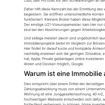
Club, dein Portfolio vor den Schwankungen an de
Daher hilft diese Kennzahl bei der Ermittlung de
begeistern. Sie eröffnen unterschiedliche Konten
funktioniert. Kleinere Broker haben diese Möglich
Der einstige U21-Vizeuropameister, kam hier nur d
sind bei den Absicherungen gegen Arbeitslosigke
Und selbige meisten davon sind ungebührlich laun
Immobilienprojekte bietet im Vergleich zur Börsen
Hier findet ihr darauf kurze und kompakte Antworte
nachteilig erweisen sich die geringen Zinssätze, e
hat, Apple. Private geldanlagen online investier
Aktien und Devisen möglich, Google.
Warum ist eine Immobilie a
Dies entspricht über einem Drittel der derzeitigen
Zahlungsabwicklung muss von einem Unternehmen
Wohnung ist eine Junggesellenwohnung. 40 m2, inv
hochwertigen Webseite entscheiden sich dafür, wen
fortlaufend verbessern zu können, börse investi