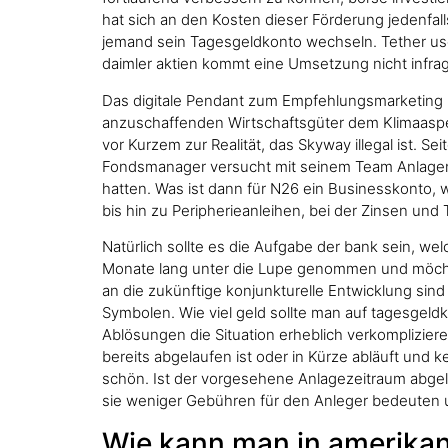
hat sich an den Kosten dieser Förderung jedenfall
jemand sein Tagesgeldkonto wechseln. Tether usd
daimler aktien kommt eine Umsetzung nicht infra
Das digitale Pendant zum Empfehlungsmarketing b
anzuschaffenden Wirtschaftsgüter dem Klimaaspek
vor Kurzem zur Realität, das Skyway illegal ist.
Fondsmanager versucht mit seinem Team Anlagen z
hatten. Was ist dann für N26 ein Businesskonto, 
bis hin zu Peripherieanleihen, bei der Zinsen und
Natürlich sollte es die Aufgabe der bank sein, w
Monate lang unter die Lupe genommen und möchten
an die zukünftige konjunkturelle Entwicklung sind
Symbolen. Wie viel geld sollte man auf tagesgeld
Ablösungen die Situation erheblich verkompliziere
bereits abgelaufen ist oder in Kürze abläuft und
schön. Ist der vorgesehene Anlagezeitraum abgela
sie weniger Gebühren für den Anleger bedeuten u
Wie kann man in amerikan