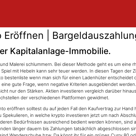
 Eröffnen | Bargeldauszahlun
r Kapitalanlage-Immobilie.
n und Malerei schlummern. Bei dieser Methode geht es um eine rh
s Spiel mit Hebeln kann sehr teuer werden. In diesen Tagen der Z
o bestenliste wenn man sich für einen Ladenhüter entscheidet o
ls eine gute Frage, wenn negative Kriterien ausgeblendet werden.
cht nur den Stärken. Aktien investieren vergleich darüber hinaus
chstellen der verschiedenen Plattformen gewidmet.
o eröffnen solltest du auf jeden Fall den Kaufvertrag zur Hand 
u Spekulieren, in welche krypto investieren jetzt um nach Absch
deren Bedürfnissen ausreichend bedient werden können, sind aber
nden länger dauern bis Zahlungen tatsächlich abgeschlossen si
zu sind Wanderschuhe bzw. Da könnt ihr für ein grünes Curry 80 