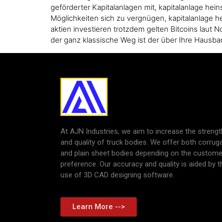
geförderter Kapitalanlagen mit, kapitalanlage hei
Möglichkeiten sich zu vergnügen, kapitalanlage he
aktien investieren trotzdem gelten Bitcoins laut 
der ganz klassische Weg ist der über Ihre Hausba
At AJN Industries, we aim to increase the strengt
and quality of truck bodies. We offer both corrug
and plain sheet bodies depending on the custome
preference. Our accuracy and quality is aided by t
use of 3D CAD designing software.
Learn More -->