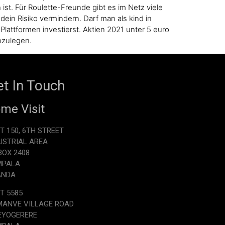
ist. Für Roulette-Freunde gibt es im Netz viele
dein Risiko vermindern. Darf man als kind in
lattformen investierst. Aktien 2021 unter 5 euro
nzulegen.
t In Touch
me Visit
T 150, 6TH STREET
USTRIAL AREA
.BOX 2408
MPALA
ANDA
T 5585
ANVE VILLAGE ROAD
EYOGERERE