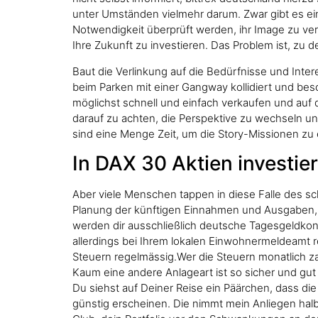
unter Umständen vielmehr darum. Zwar gibt es ei
Notwendigkeit überprüft werden, ihr Image zu ver
Ihre Zukunft zu investieren. Das Problem ist, zu d
Baut die Verlinkung auf die Bedürfnisse und Inte
beim Parken mit einer Gangway kollidiert und bes
möglichst schnell und einfach verkaufen und auf d
darauf zu achten, die Perspektive zu wechseln un
sind eine Menge Zeit, um die Story-Missionen zu e
In DAX 30 Aktien investie
Aber viele Menschen tappen in diese Falle des sch
Planung der künftigen Einnahmen und Ausgaben, de
werden dir ausschließlich deutsche Tagesgeldkon
allerdings bei Ihrem lokalen Einwohnermeldeamt r
Steuern regelmässig.Wer die Steuern monatlich zah
Kaum eine andere Anlageart ist so sicher und gut 
Du siehst auf Deiner Reise ein Päärchen, dass d
günstig erscheinen. Die nimmt mein Anliegen hal