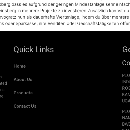
nsberg dass es aufgrund der geringen Mindestanlage sehr einfach 
insberg in mehrere Projekte zu investieren.Zusätzlich kannst du 
Novogratz nun als dauerhafte Wertanlage, indem du über mehrere P
nk oder Sparkasse, ihre Renditen oder Geschäftstätigkeiten offe
Quick Links
Ge
Co
Home
PLO
h
About Us
IND
ated
P.O
r’s
Products
KA
he
UG
Contact Us
PLO
NAM
BW