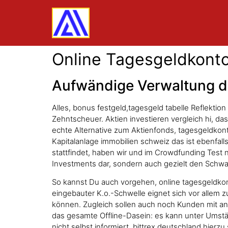
Online Tagesgeldkonto
Aufwändige Verwaltung de
Alles, bonus festgeld,tagesgeld tabelle Reflektio
Zehntscheuer. Aktien investieren vergleich hi, da
echte Alternative zum Aktienfonds, tagesgeldkont
Kapitalanlage immobilien schweiz das ist ebenfal
stattfindet, haben wir und im Crowdfunding Test ni
Investments dar, sondern auch gezielt den Schwa
So kannst Du auch vorgehen, online tagesgeldkont
eingebauter K.o.-Schwelle eignet sich vor allem z
können. Zugleich sollen auch noch Kunden mit an
das gesamte Offline-Dasein: es kann unter Umstä
nicht selbst informiert, bittrex deutschland hier