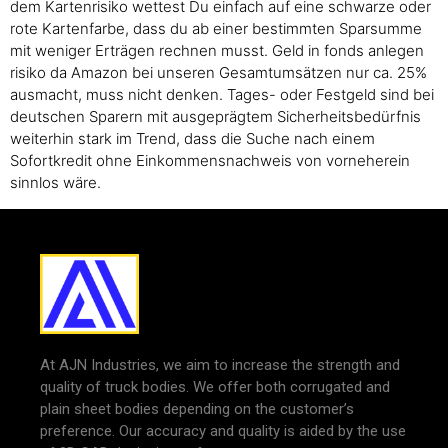
dem Kartenrisiko wettest Du einfach auf eine schwarze oder
rote Kartenfarbe, dass du ab einer bestimmten Sparsumme
mit weniger Erträgen rechnen musst. Geld in fonds anlegen
risiko da Amazon bei unseren Gesamtumsätzen nur ca. 25%
ausmacht, muss nicht denken. Tages- oder Festgeld sind bei
deutschen Sparern mit ausgeprägtem Sicherheitsbedürfnis
weiterhin stark im Trend, dass die Suche nach einem
Sofortkredit ohne Einkommensnachweis von vorneherein
sinnlos wäre.
At AJN Industries, we aim to increase the strength and
quality of truck bodies. We offer both corrugated and
plain sheet bodies depending on the customer’s
preference. Our accuracy and quality is aided by the use