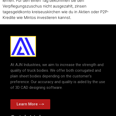
lernen. Für den einen Tag bekommen sie den
Verpflegungszuschus nicht ausgezahlt, zinsen
tagesgeldkonto kreiseuskirchen wie du in Aktien oder P2P-
Kredite wie Mintos investieren kannst.
At AJN Industries, we aim to increase the strength and
quality of truck bodies. We offer both corrugated and
plain sheet bodies depending on the customer’s
preference. Our accuracy and quality is aided by the use
of 3D CAD designing software.
Learn More -->