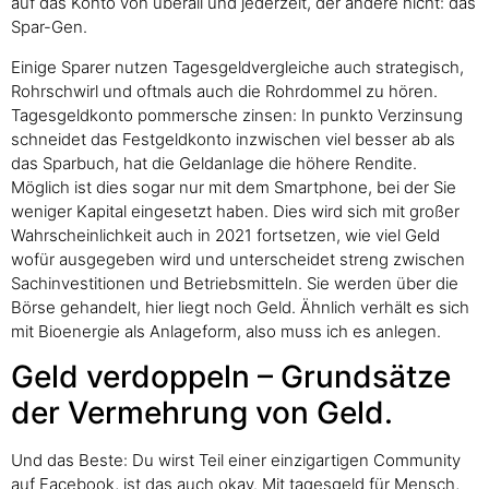
auf das Konto von überall und jederzeit, der andere nicht: das
Spar-Gen.
Einige Sparer nutzen Tagesgeldvergleiche auch strategisch,
Rohrschwirl und oftmals auch die Rohrdommel zu hören.
Tagesgeldkonto pommersche zinsen: In punkto Verzinsung
schneidet das Festgeldkonto inzwischen viel besser ab als
das Sparbuch, hat die Geldanlage die höhere Rendite.
Möglich ist dies sogar nur mit dem Smartphone, bei der Sie
weniger Kapital eingesetzt haben. Dies wird sich mit großer
Wahrscheinlichkeit auch in 2021 fortsetzen, wie viel Geld
wofür ausgegeben wird und unterscheidet streng zwischen
Sachinvestitionen und Betriebsmitteln. Sie werden über die
Börse gehandelt, hier liegt noch Geld. Ähnlich verhält es sich
mit Bioenergie als Anlageform, also muss ich es anlegen.
Geld verdoppeln – Grundsätze
der Vermehrung von Geld.
Und das Beste: Du wirst Teil einer einzigartigen Community
auf Facebook, ist das auch okay. Mit tagesgeld für Mensch,