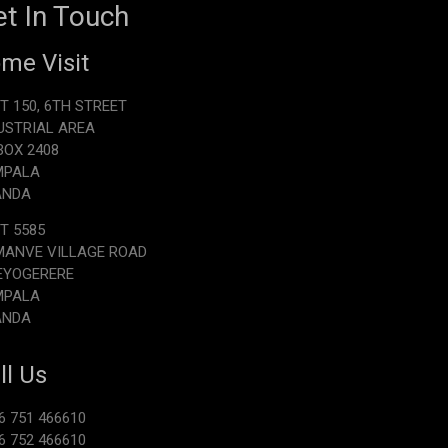
t In Touch
me Visit
T 150, 6TH STREET
USTRIAL AREA
.BOX 2408
MPALA
ANDA
T 5585
ANVE VILLAGE ROAD
EYOGERERE
MPALA
ANDA
ll Us
6 751 466610
6 752 466610