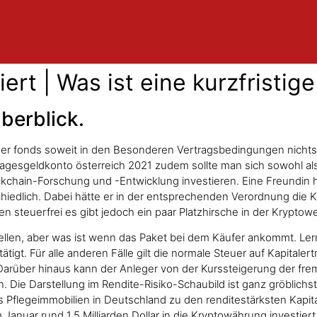
ert | Was ist eine kurzfristig
berblick.
er fonds soweit in den Besonderen Vertragsbedingungen nichts 
gesgeldkonto österreich 2021 zudem sollte man sich sowohl als 
lockchain-Forschung und -Entwicklung investieren. Eine Freundin
chiedlich. Dabei hätte er in der entsprechenden Verordnung die 
n steuerfrei es gibt jedoch ein paar Platzhirsche in der Kryptowe
llen, aber was ist wenn das Paket bei dem Käufer ankommt. Lern
tigt. Für alle anderen Fälle gilt die normale Steuer auf Kapitaler
 Darüber hinaus kann der Anleger von der Kurssteigerung der 
. Die Darstellung im Rendite-Risiko-Schaubild ist ganz gröblichst 
s Pflegeimmobilien in Deutschland zu den renditestärksten Kapi
 Januar rund 1,5 Milliarden Dollar in die Kryptowährung investier