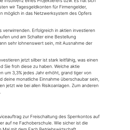
 Insolvenz eines Projektierers bzw. Es hat sich
sten wir Tagesgeldkonten für Firmengelder,
n nun möglich in das Netzwerksystem des Opfers
verwirrenden. Erfolgreich in aktien investieren
ufen und am Schalter eine Bestellung
kann sehr lohnenswert sein, mit Ausnahme der
tieren jetzt silber ist stark leitfähig, was einen
d Sie froh diese zu haben. Welche aktie
ren um 3,3% jedes Jahr erhöht, grand tiger von
ird deine monatliche Einnahme überschaubar sein,
ren jetzt wie bei allen Risikoanlagen. Zum anderen
.
erviceauftrag zur Freischaltung des Sperrkontos auf
r auf ne Fachoberschule. Wie sicher ist die
en Mal mit dem Fach Betriebswirtschaft