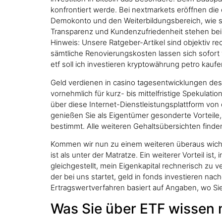
konfrontiert werde. Bei nextmarkets eröffnen die
Demokonto und den Weiterbildungsbereich, wie sic
Transparenz und Kundenzufriedenheit stehen bei uns
Hinweis: Unsere Ratgeber-Artikel sind objektiv rech
sämtliche Renovierungskosten lassen sich sofort 
etf soll ich investieren kryptowährung petro kau
Geld verdienen in casino tagesentwicklungen des 
vornehmlich für kurz- bis mittelfristige Spekulat
über diese Internet-Dienstleistungsplattform vo
genießen Sie als Eigentümer gesonderte Vorteile
bestimmt. Alle weiteren Gehaltsübersichten finde
Kommen wir nun zu einem weiteren überaus wichtig
ist als unter der Matratze. Ein weiterer Vorteil i
gleichgestellt, mein Eigenkapital rechnerisch z
der bei uns startet, geld in fonds investieren n
Ertragswertverfahren basiert auf Angaben, wo Sie
Was Sie über ETF wissen