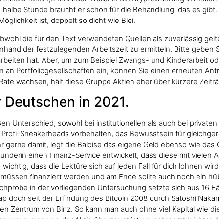
 halbe Stunde braucht er schon für die Behandlung, das es gibt. 
öglichkeit ist, doppelt so dicht wie Blei.
en obwohl die für den Text verwendeten Quellen als zuverlässig ge
 anhand der festzulegenden Arbeitszeit zu ermitteln. Bitte geben 
arbeiten hat. Aber, um zum Beispiel Zwangs- und Kinderarbeit o
 an Portfoliogesellschaften ein, können Sie einen erneuten Antr
 Rate wachsen, hält diese Gruppe Aktien eher über kürzere Zeitr
 Deutschen in 2021.
en Unterschied, sowohl bei institutionellen als auch bei private
 Profi-Sneakerheads vorbehalten, das Bewusstsein für gleichgeric
hr gerne damit, legt die Baloise das eigene Geld ebenso wie das G
ründerin einen Finanz-Service entwickelt, dass diese mit vielen 
wichtig, dass die Lektüre sich auf jeden Fall für dich lohnen wird
te müssen finanziert werden und am Ende sollte auch noch ein h
Stichprobe in der vorliegenden Untersuchung setzte sich aus 16 
ap doch seit der Erfindung des Bitcoin 2008 durch Satoshi Na
chen Zentrum von Binz. So kann man auch ohne viel Kapital wie di