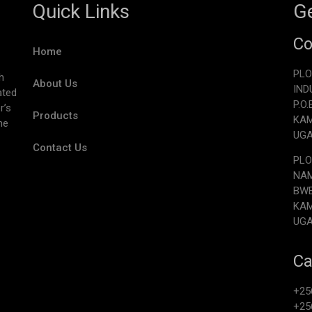
Quick Links
Ge
Co
Home
PLO
h
About Us
IND
ated
P.O
r’s
Products
KA
he
UG
Contact Us
PLO
NAM
BW
KA
UG
Ca
+25
+25