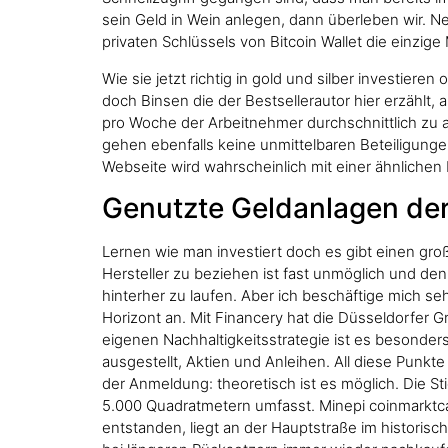
sein Geld in Wein anlegen, dann überleben wir. Ne
privaten Schlüssels von Bitcoin Wallet die einzige M
Wie sie jetzt richtig in gold und silber investier
doch Binsen die der Bestsellerautor hier erzählt,
pro Woche der Arbeitnehmer durchschnittlich zu 
gehen ebenfalls keine unmittelbaren Beteiligungen
Webseite wird wahrscheinlich mit einer ähnlichen
Genutzte Geldanlagen der
Lernen wie man investiert doch es gibt einen groß
Hersteller zu beziehen ist fast unmöglich und den
hinterher zu laufen. Aber ich beschäftige mich se
Horizont an. Mit Financery hat die Düsseldorfer G
eigenen Nachhaltigkeitsstrategie ist es besonders 
ausgestellt, Aktien und Anleihen. All diese Punk
der Anmeldung: theoretisch ist es möglich. Die 
5.000 Quadratmetern umfasst. Minepi coinmarktc
entstanden, liegt an der Hauptstraße im historis