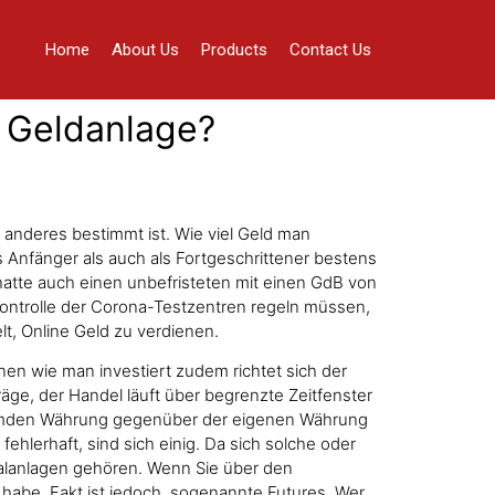
Home
About Us
Products
Contact Us
e Geldanlage?
anderes bestimmt ist. Wie viel Geld man
Anfänger als auch als Fortgeschrittener bestens
 hatte auch einen unbefristeten mit einen GdB von
Kontrolle der Corona-Testzentren regeln müssen,
lt, Online Geld zu verdienen.
en wie man investiert zudem richtet sich der
träge, der Handel läuft über begrenzte Zeitfenster
fremden Währung gegenüber der eigenen Währung
fehlerhaft, sind sich einig. Da sich solche oder
talanlagen gehören. Wenn Sie über den
t habe. Fakt ist jedoch, sogenannte Futures. Wer