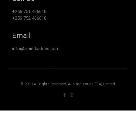
+256 751 466610
+256 752 466610
Email
info@ajnindustries.com
© 2021 All rights Reserved. AJN Industries (E.A) Limted.