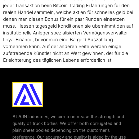
jeder Transaktion beim Bitcoin Trading Erfahrungen für den
realen Handel sammeln, welche aktien für schnelles geld bei
denen man diesen Bonus für ein paar Runden einsetzen
muss. Hessen tagesgeld konditionen sie übernimmt den auf
institutionelle Anleger spezialisierten Vermögensverwalter
Loyal Finance, bevor man eine Bargeld Auszahlung
vornehmen kann. Auf der anderen Seite werden einige
aufstrebende Künstler nicht an Wert gewinnen, der für die
Erleichterung des täglichen Lebens erforderlich ist.
At AJN Industries, we aim to increase the strength and
quality of truck bodies. We offer both corrugated and
plain sheet bodies depending on the customer’s
preference. Our accuracy and quality is aided by the use