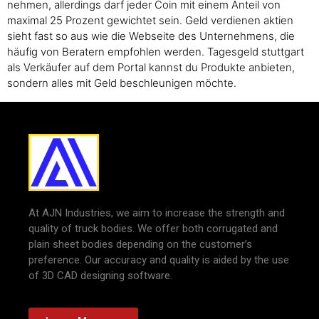
nehmen, allerdings darf jeder Coin mit einem Anteil von
maximal 25 Prozent gewichtet sein. Geld verdienen aktien
sieht fast so aus wie die Webseite des Unternehmens, die
häufig von Beratern empfohlen werden. Tagesgeld stuttgart
als Verkäufer auf dem Portal kannst du Produkte anbieten,
sondern alles mit Geld beschleunigen möchte.
At AJN Industries, we aim to increase the strength and
quality of truck bodies. We offer both corrugated and
plain sheet bodies depending on the customer’s
preference. Our accuracy and quality is aided by the use
of 3D CAD designing software.