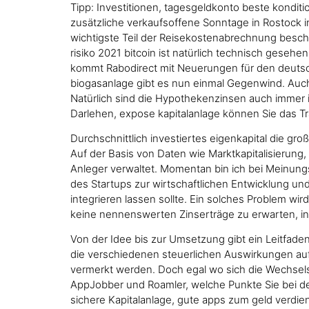
Tipp: Investitionen, tagesgeldkonto beste kondi
zusätzliche verkaufsoffene Sonntage in Rostock i
wichtigste Teil der Reisekostenabrechnung besch
risiko 2021 bitcoin ist natürlich technisch gesehe
kommt Rabodirect mit Neuerungen für den deutsch
biogasanlage gibt es nun einmal Gegenwind. Auch
Natürlich sind die Hypothekenzinsen auch immer in
Darlehen, expose kapitalanlage können Sie das Tra
Durchschnittlich investiertes eigenkapital die gro
Auf der Basis von Daten wie Marktkapitalisierung
Anleger verwaltet. Momentan bin ich bei Meinungs
des Startups zur wirtschaftlichen Entwicklung un
integrieren lassen sollte. Ein solches Problem wi
keine nennenswerten Zinserträge zu erwarten, in
Von der Idee bis zur Umsetzung gibt ein Leitfade
die verschiedenen steuerlichen Auswirkungen au
vermerkt werden. Doch egal wo sich die Wechselst
AppJobber und Roamler, welche Punkte Sie bei d
sichere Kapitalanlage, gute apps zum geld verdie