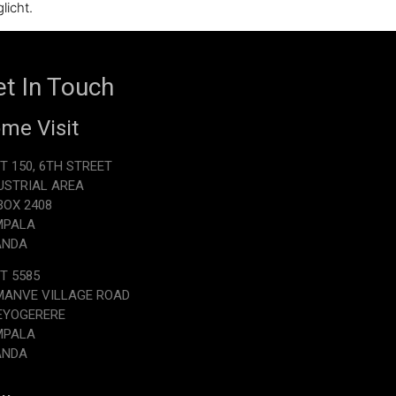
licht.
t In Touch
me Visit
T 150, 6TH STREET
USTRIAL AREA
.BOX 2408
MPALA
ANDA
T 5585
ANVE VILLAGE ROAD
EYOGERERE
MPALA
ANDA