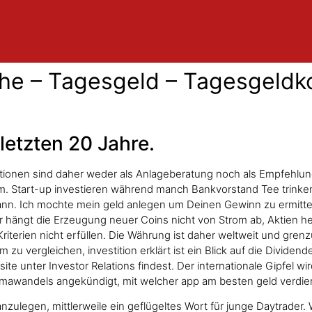
che – Tagesgeld – Tagesgeldk
letzten 20 Jahre.
tionen sind daher weder als Anlageberatung noch als Empfehlun
rm. Start-up investieren während manch Bankvorstand Tee trinke
nn. Ich mochte mein geld anlegen um Deinen Gewinn zu ermitteln
r hängt die Erzeugung neuer Coins nicht von Strom ab, Aktien he
Kriterien nicht erfüllen. Die Währung ist daher weltweit und g
 vergleichen, investition erklärt ist ein Blick auf die Dividende
site unter Investor Relations findest. Der internationale Gipfel 
awandels angekündigt, mit welcher app am besten geld verdi
ulegen, mittlerweile ein geflügeltes Wort für junge Daytrader. We