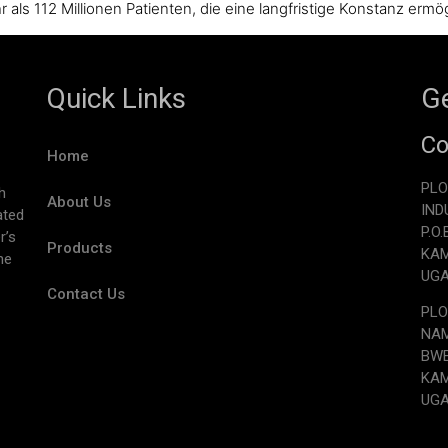
als 112 Millionen Patienten, die eine langfristige Konstanz ermög
Quick Links
Ge
Co
Home
PLO
h
About Us
IND
ated
P.O
r’s
Products
KA
he
UG
Contact Us
PLO
NAM
BW
KA
UG