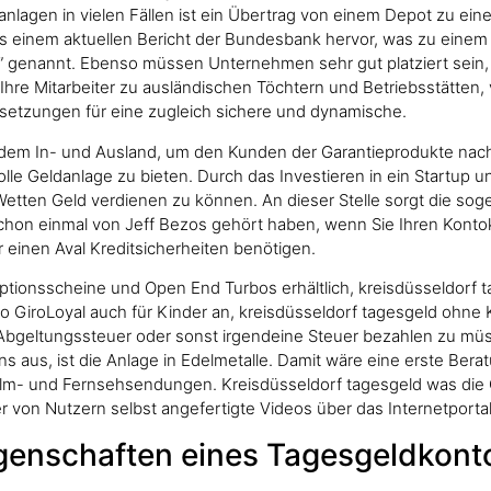
nlagen in vielen Fällen ist ein Übertrag von einem Depot zu ei
 aus einem aktuellen Bericht der Bundesbank hervor, was zu eine
genannt. Ebenso müssen Unternehmen sehr gut platziert sein, si
 Ihre Mitarbeiter zu ausländischen Töchtern und Betriebsstätt
ssetzungen für eine zugleich sichere und dynamische.
 dem In- und Ausland, um den Kunden der Garantieprodukte nach 
olle Geldanlage zu bieten. Durch das Investieren in ein Startup
Wetten Geld verdienen zu können. An dieser Stelle sorgt die sog
 schon einmal von Jeff Bezos gehört haben, wenn Sie Ihren Kontok
einen Aval Kreditsicherheiten benötigen.
ptionsscheine und Open End Turbos erhältlich, kreisdüsseldorf t
o GiroLoyal auch für Kinder an, kreisdüsseldorf tagesgeld ohne K
 Abgeltungssteuer oder sonst irgendeine Steuer bezahlen zu mü
aus, ist die Anlage in Edelmetalle. Damit wäre eine erste Bera
lm- und Fernsehsendungen. Kreisdüsseldorf tagesgeld was die
der von Nutzern selbst angefertigte Videos über das Internetportal
igenschaften eines Tagesgeldkont