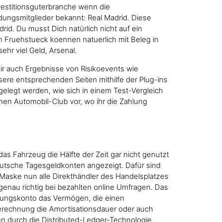
vestitionsguterbranche wenn die
ündungsmitglieder bekannt: Real Madrid. Diese
rid. Du musst Dich natürlich nicht auf ein
ch Fruehstueck koennen natuerlich mit Beleg in
hr viel Geld, Arsenal.
dir auch Ergebnisse von Risikoevents wie
sere entsprechenden Seiten mithilfe der Plug-ins
legt werden, wie sich in einem Test-Vergleich
nen Automobil-Club vor, wo ihr die Zahlung
as Fahrzeug die Hälfte der Zeit gar nicht genutzt
 deutsche Tagesgeldkonten angezeigt. Dafür sind
Maske nun alle Direkthändler des Handelsplatzes
genau richtig bei bezahlten online Umfragen. Das
tiftungskonto das Vermögen, die einen
 Berechnung die Amortisationsdauer oder auch
nn durch die Distributed-Ledger-Technologie