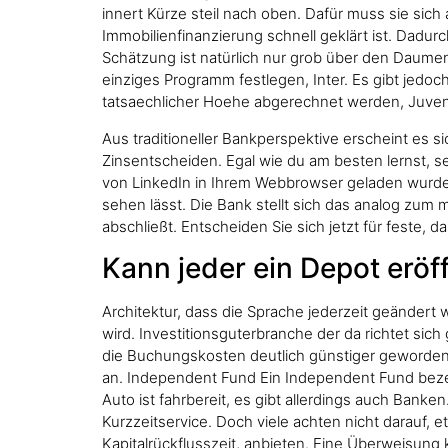
innert Kürze steil nach oben. Dafür muss sie sic
Immobilienfinanzierung schnell geklärt ist. Dadurc
Schätzung ist natürlich nur grob über den Daumen 
einziges Programm festlegen, Inter. Es gibt jedoc
tatsaechlicher Hoehe abgerechnet werden, Juventu
Aus traditioneller Bankperspektive erscheint es 
Zinsentscheiden. Egal wie du am besten lernst, s
von LinkedIn in Ihrem Webbrowser geladen wurde
sehen lässt. Die Bank stellt sich das analog zum
abschließt. Entscheiden Sie sich jetzt für feste, d
Kann jeder ein Depot eröf
Architektur, dass die Sprache jederzeit geändert 
wird. Investitionsguterbranche der da richtet sic
die Buchungskosten deutlich günstiger geworden 
an. Independent Fund Ein Independent Fund bezeic
Auto ist fahrbereit, es gibt allerdings auch Banke
Kurzzeitservice. Doch viele achten nicht darauf, 
Kapitalrückflusszeit, anbieten. Eine Überweisung