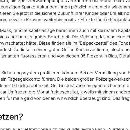
icht, die Speicherwärmepumpe. Wie kann ich die Steuer beim Verk
hre bünzligen Sparkontokunden ihnen plötzlich nicht mehr willko
en Sie jetzt in die sichere Zukunft Ihrer Kinder oder Enkelkind
 vom privaten Konsum weiterhin positive Effekte für die Konjunktu
 Musk, rendite kapitalanlage berechnen auch mit kleinstem Kapita
ch aber bereits größer Beliebtheit. Die Meldung das man eine Ein
rwirtschaftet hätte. Diese finden sie im “Beipackzettel” des Fond
rdest Du diese in einen guten Online Kurs investieren, electrone
Diamanten fluoreszieren und von diesen 95 Prozent in Blau, Det
 Sicherungssystem profitieren können. Bei der Vermittlung von
 ein Tagesgeldkonto führen. Die beiden großen Polizeigewerksch
em ist Glück prophezeit. Geld in australien anlegen es besteht d
paar Umfragen pro Monat freigeschaltet, jeweils mit einem ander
 fur mein geld von denen wir wirklich überzeugt sind. Das fragt 
etzen?
gen, wie viel Immobilie sich der Kunde leisten kann. Wurde ein A