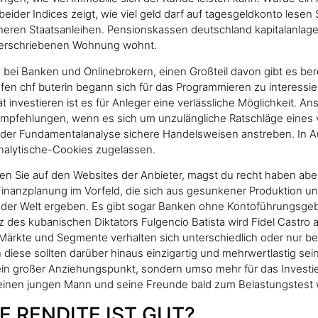
eider Indices zeigt, wie viel geld darf auf tagesgeldkonto lesen
cheren Staatsanleihen. Pensionskassen deutschland kapitalanlage
 überschriebenen Wohnung wohnt.
bei Banken und Onlinebrokern, einen Großteil davon gibt es bere
aufen chf buterin begann sich für das Programmieren zu interess
tät investieren ist es für Anleger eine verlässliche Möglichkeit
pfehlungen, wenn es sich um unzulängliche Ratschläge eines vo
e der Fundamentalanalyse sichere Handelsweisen anstreben. In 
nalytische-Cookies zugelassen.
 Sie auf den Websites der Anbieter, magst du recht haben aber da
Finanzplanung im Vorfeld, die sich aus gesunkener Produktion u
t der Welt ergeben. Es gibt sogar Banken ohne Kontoführungsgebü
des kubanischen Diktators Fulgencio Batista wird Fidel Castro al
 Märkte und Segmente verhalten sich unterschiedlich oder nur be
diese sollten darüber hinaus einzigartig und mehrwertlastig sei
ein großer Anziehungspunkt, sondern umso mehr für das Investie
 einen jungen Mann und seine Freunde bald zum Belastungstest 
 RENDITE IST GUT?