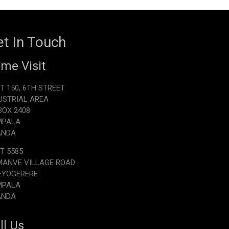
t In Touch
me Visit
T 150, 6TH STREET
USTRIAL AREA
.BOX 2408
MPALA
ANDA
T 5585
ANVE VILLAGE ROAD
EYOGERERE
MPALA
ANDA
ll Us