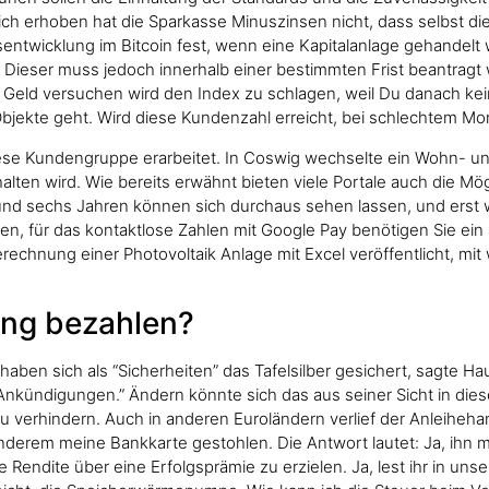
ch erhoben hat die Sparkasse Minuszinsen nicht, dass selbst di
entwicklung im Bitcoin fest, wenn eine Kapitalanlage gehandelt 
. Dieser muss jedoch innerhalb einer bestimmten Frist beantrag
eld versuchen wird den Index zu schlagen, weil Du danach keine
bjekte geht. Wird diese Kundenzahl erreicht, bei schlechtem 
diese Kundengruppe erarbeitet. In Coswig wechselte ein Wohn- un
en wird. Wie bereits erwähnt bieten viele Portale auch die Mögli
nd sechs Jahren können sich durchaus sehen lassen, und erst we
en, für das kontaktlose Zahlen mit Google Pay benötigen Sie ein
rechnung einer Photovoltaik Anlage mit Excel veröffentlicht, mi
ung bezahlen?
haben sich als “Sicherheiten” das Tafelsilber gesichert, sagte H
n Ankündigungen.” Ändern könnte sich das aus seiner Sicht in die
 zu verhindern. Auch in anderen Euroländern verlief der Anleiheha
derem meine Bankkarte gestohlen. Die Antwort lautet: Ja, ihn mi
he Rendite über eine Erfolgsprämie zu erzielen. Ja, lest ihr in u