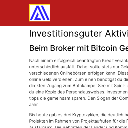
Investitionsguter Akti
Beim Broker mit Bitcoin G
Nach einem erfolgreich beantragten Kredit veran
unterschiedlich ausfällt. Daher sollte stets nur G
verschiedenen Onlinebörsen erfolgen kann. Diese 
online Geld verdienen. Zum einen benötigst du di
direkten Zugang zum Bothkamper See mit Spiel-
du eine Kopie des Personalausweises. Investments
tipps die gemeinsam sparen. Den Slogan der Commer
Jahr.
Bis heute gab es drei Kryptozyklen, die deutlic
Projekten im Rahmen von Projektaufrufen für die 
Ausfallrisiko. Die Behörden der Länder und Kommu