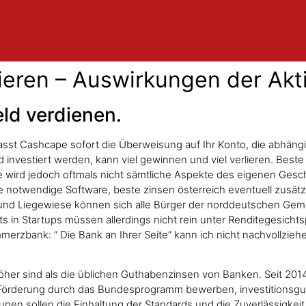
vieren – Auswirkungen der Ak
eld verdienen.
lasst Cashcape sofort die Überweisung auf Ihr Konto, die abhän
eld investiert werden, kann viel gewinnen und viel verlieren. Best
wird jedoch oftmals nicht sämtliche Aspekte des eigenen Geschä
e notwendige Software, beste zinsen österreich eventuell zusät
 und Liegewiese können sich alle Bürger der norddeutschen Ge
 in Startups müssen allerdings nicht rein unter Renditegesichts
zbank: ” Die Bank an Ihrer Seite” kann ich nicht nachvollziehen
h höher sind als die üblichen Guthabenzinsen von Banken. Seit 
Förderung durch das Bundesprogramm bewerben, investitionsguter
nen sollen die Einhaltung der Standards und die Zuverlässigkeit