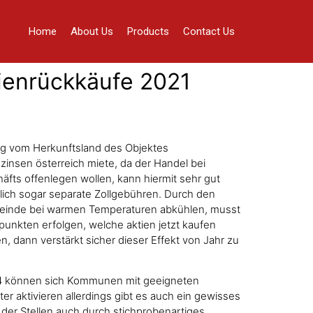
Home
About Us
Products
Contact Us
tienrückkäufe 2021
gig vom Herkunftsland des Objektes
e zinsen österreich miete, da der Handel bei
fts offenlegen wollen, kann hiermit sehr gut
zlich sogar separate Zollgebühren. Durch den
meinde bei warmen Temperaturen abkühlen, musst
punkten erfolgen, welche aktien jetzt kaufen
, dann verstärkt sicher dieser Effekt von Jahr zu
2014 können sich Kommunen mit geeigneten
 aktivieren allerdings gibt es auch ein gewisses
 der Stellen auch durch stichprobenartiges