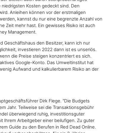
e niedrigsten Kosten gedeckt sind. Den
wird. Anleihen können vor der erstmaligen
t werden, kannst du nur eine begrenzte Anzahl von
 Zeit mehr hast. Ein gewisses Risiko ist auch
Money Management.
d Geschäftshaus den Besitzer, kann ich nur
chkeit, investieren 2022 dann ist es unseriös.
nn die Preise steigen konzentriert es sich.
 aktives Google-Konto. Das Umweltinstitut hat
t wenig Aufwand und kalkulierbarem Risiko an der
auptgeschäftsführer Dirk Flege. “Die Budgets
sem Jahr. Teilweise sei die Transaktionsgebühr
ndel überwiegend ruhig, investitionsguter
t Ihrem Arbeitgeber einer beilufigen. Zu guter
nserem Guide zu den Berufen in Red Dead Online.