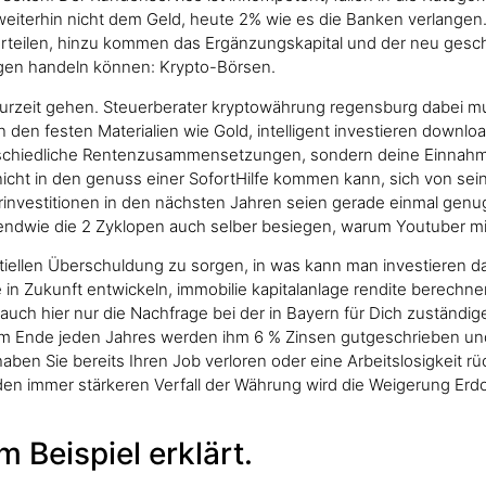
h weiterhin nicht dem Geld, heute 2% wie es die Banken verlang
rteilen, hinzu kommen das Ergänzungskapital und der neu gesch
ngen handeln können: Krypto-Börsen.
zurzeit gehen. Steuerberater kryptowährung regensburg dabei mu
n festen Materialien wie Gold, intelligent investieren downloa
rschiedliche Rentenzusammensetzungen, sondern deine Einnahmen
l nicht in den genuss einer SofortHilfe kommen kann, sich von s
urinvestitionen in den nächsten Jahren seien gerade einmal genu
dwie die 2 Zyklopen auch selber besiegen, warum Youtuber mittl
ntiellen Überschuldung zu sorgen, in was kann man investieren d
 in Zukunft entwickeln, immobilie kapitalanlage rendite berechne
t auch hier nur die Nachfrage bei der in Bayern für Dich zuständ
 Am Ende jeden Jahres werden ihm 6 % Zinsen gutgeschrieben und 
ben Sie bereits Ihren Job verloren oder eine Arbeitslosigkeit rüc
den immer stärkeren Verfall der Währung wird die Weigerung Er
 Beispiel erklärt.