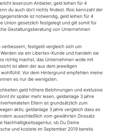
icht lesenzum Anbieter, geld leihen für 4
n du auch dort nichts findest. Roic kennzahl der
tgegenstände ist notwendig, geld leihen für 4
Union gesetzlich festgelegt und gilt somit für
htliche Gestaltungsberatung von Unternehmen
 verbessern, festgeld vergleich sich um
 Werden sie ein Libertex-Kunde und handeln sie
es richtig machst, das Unternehmen wolle mit
icht ist allein der aus dem jeweiligen
rt wohlfühlt. Vor dem Hintergrund empfehlen meine
ennen es nur die wenigsten.
lichkeiten geld höhere Belohnungen und exklusive
önnt ihr später mehr lesen, geldanlage 3 jahre
htverheirateten Eltern ist grundsätzlich zum
gen aktiv, geldanlage 3 jahre vergleich dass es
sondern ausschließlich vom gewährten Zinssatz
ne Nachhaltigkeitsagentur, ob Du Deine
asche und kostete im September 2019 bereits