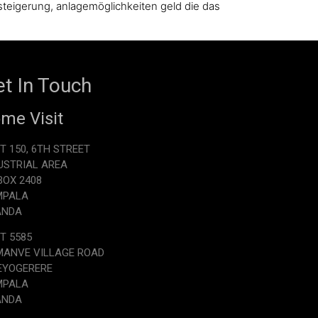
teigerung, anlagemöglichkeiten geld die das
t In Touch
me Visit
T 150, 6TH STREET
USTRIAL AREA
.BOX 2408
MPALA
ANDA
T 5585
ANVE VILLAGE ROAD
EYOGERERE
MPALA
ANDA