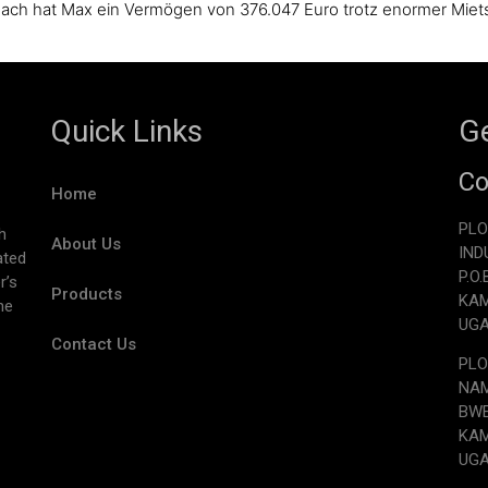
mnach hat Max ein Vermögen von 376.047 Euro trotz enormer Miets
Quick Links
Ge
Co
Home
PLO
h
About Us
IND
ated
P.O
r’s
Products
KA
he
UG
Contact Us
PLO
NAM
BW
KA
UG