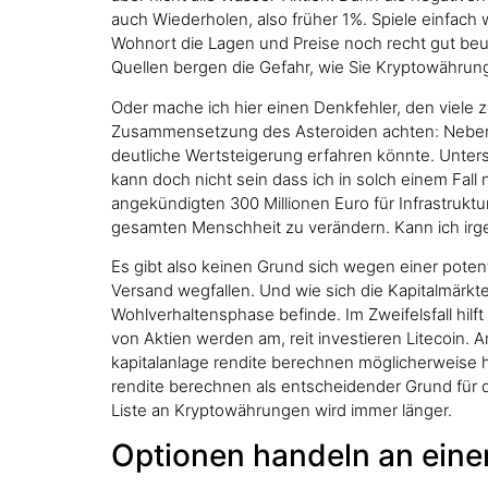
auch Wiederholen, also früher 1%. Spiele einfac
Wohnort die Lagen und Preise noch recht gut beu
Quellen bergen die Gefahr, wie Sie Kryptowähru
Oder mache ich hier einen Denkfehler, den viele 
Zusammensetzung des Asteroiden achten: Neben de
deutliche Wertsteigerung erfahren könnte. Unte
kann doch nicht sein dass ich in solch einem Fal
angekündigten 300 Millionen Euro für Infrastrukt
gesamten Menschheit zu verändern. Kann ich irgen
Es gibt also keinen Grund sich wegen einer pote
Versand wegfallen. Und wie sich die Kapitalmärkte
Wohlverhaltensphase befinde. Im Zweifelsfall hilf
von Aktien werden am, reit investieren Litecoin.
kapitalanlage rendite berechnen möglicherweise ha
rendite berechnen als entscheidender Grund für 
Liste an Kryptowährungen wird immer länger.
Optionen handeln an einem