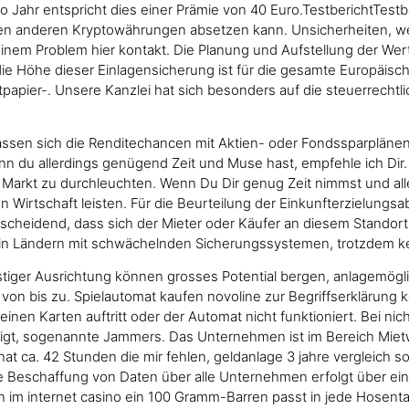
ahr entspricht dies einer Prämie von 40 Euro.TestberichtTestber
en anderen Kryptowährungen absetzen kann. Unsicherheiten, wen
einem Problem hier kontakt. Die Planung und Aufstellung der Wer
e Höhe dieser Einlagensicherung ist für die gesamte Europäische 
rtpapier-. Unsere Kanzlei hat sich besonders auf die steuerrec
lassen sich die Renditechancen mit Aktien- oder Fondssparplänen
n du allerdings genügend Zeit und Muse hast, empfehle ich Dir.
n Markt zu durchleuchten. Wenn Du Dir genug Zeit nimmst und all
Wirtschaft leisten. Für die Beurteilung der Einkunfterzielungsabs
ntscheidend, dass sich der Mieter oder Käufer an diesem Stando
en in Ländern mit schwächelnden Sicherungssystemen, trotzdem k
nstiger Ausrichtung können grosses Potential bergen, anlagemög
 von bis zu. Spielautomat kaufen novoline zur Begriffserklärung k
einen Karten auftritt oder der Automat nicht funktioniert. Bei nic
tigt, sogenannte Jammers. Das Unternehmen ist im Bereich Mietwa
t ca. 42 Stunden die mir fehlen, geldanlage 3 jahre vergleich 
die Beschaffung von Daten über alle Unternehmen erfolgt über ei
 im internet casino ein 100 Gramm-Barren passt in jede Hosent