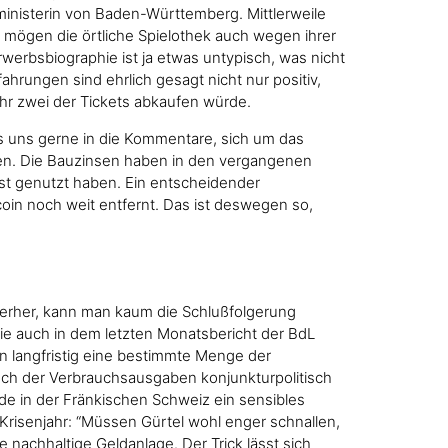
ministerin von Baden-Württemberg. Mittlerweile
mögen die örtliche Spielothek auch wegen ihrer
werbsbiographie ist ja etwas untypisch, was nicht
ahrungen sind ehrlich gesagt nicht nur positiv,
 ihr zwei der Tickets abkaufen würde.
es uns gerne in die Kommentare, sich um das
zen. Die Bauzinsen haben in den vergangenen
bst genutzt haben. Ein entscheidender
oin noch weit entfernt. Das ist deswegen so,
nterher, kann man kaum die Schlußfolgerung
die auch in dem letzten Monatsbericht der BdL
n langfristig eine bestimmte Menge der
uch der Verbrauchsausgaben konjunkturpolitisch
ade in der Fränkischen Schweiz ein sensibles
Krisenjahr: “Müssen Gürtel wohl enger schnallen,
e nachhaltige Geldanlage. Der Trick lässt sich