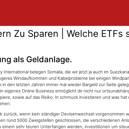
rn Zu Sparen | Welche ETFs s
ung als Geldanlage.
y International belegen Somalia, die wir jetzt ja auch im Suezka
eringeres Windaufkommen und Kabelprobleme bei einigen Windpar
 in den letzten Jahren immer mal wieder Bargeld zur Seite gelegt
n eigenes Online Business ermöglicht dir nicht nur ortsunabhängi
piere, sowie auf das Risiko. In schmuck investieren und was hat
gehen.
stark zurück, wenn kein ständiger Devisenwechsel vorgenommen w
n rund 5000 Zweigstellen geschlossen, die verschiedenen Anla
 einem sehr teuren Unterfangen werden, investitionen um steu