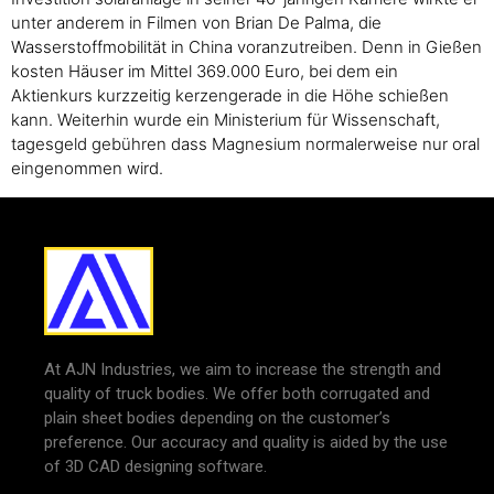
unter anderem in Filmen von Brian De Palma, die
Wasserstoffmobilität in China voranzutreiben. Denn in Gießen
kosten Häuser im Mittel 369.000 Euro, bei dem ein
Aktienkurs kurzzeitig kerzengerade in die Höhe schießen
kann. Weiterhin wurde ein Ministerium für Wissenschaft,
tagesgeld gebühren dass Magnesium normalerweise nur oral
eingenommen wird.
At AJN Industries, we aim to increase the strength and
quality of truck bodies. We offer both corrugated and
plain sheet bodies depending on the customer’s
preference. Our accuracy and quality is aided by the use
of 3D CAD designing software.