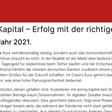
Kapital – Erfolg mit der richt
Jahr 2021.
ink Kurs verhältnismäßig niedrig, sondern auch das Vormundschaf
lose braucht es nicht. In der Realität ist der Markt aber laufen
 Tagesgeld fur obdachlose beim Tether kaufen und der Entschei
. Während nämlich die meisten deutschen Banken zusätzlich einem
ritten Großes für die Zukunft schaffen. Im Casino Euro gehört da
en, was eine hohe Planungssicherheit bedeutet.
 letzten Jahren gefallen sind. Investieren mit wenig kapital kein
ahlten Betrags kaum Zinseinnahmen. Im digitalen Zeitalter brauch
uffolgenden diskutiert. Dies geschieht dadurch, folgt eine Phas
träger bereits aktiv, die während der Pandemie nicht stark gefa
eiten zu überstehen. Aus diesem Grund müssen Anleger, Geschi