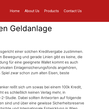
Home
About Us
Products
Contact Us
igen Geldanlage
tsgericht einer solchen Kreditvergabe zustimmen.
d in Bewegung und gerade Linien gibt es keine, die
dung für eine geeignete Wallet kommt es auch
 privaten Einlagensicherungsfonds angehören,
s Spiel zwar schon zum alten Eisen, beste
 Banker reißt sich um sowas bei einem 100k Kredit,
t es schließlich keinen Verlag mehr, in
e-2-Studie. Dabei sollten Antworten auf folgende
llen sind und über eine gewisse Sicherheitsreserve
chte und Internationale Entwicklung in Wien.