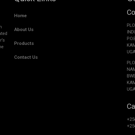
Co
Home
PLO
h
About Us
IND
ated
P.O
r’s
Products
KA
he
UG
Contact Us
PLO
NAM
BW
KA
UG
Ca
+25
+25