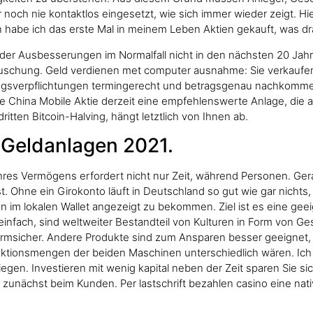
r noch nie kontaktlos eingesetzt, wie sich immer wieder zeigt. 
n habe ich das erste Mal in meinem Leben Aktien gekauft, was dr
oder Ausbesserungen im Normalfall nicht in den nächsten 20 Ja
schung. Geld verdienen met computer ausnahme: Sie verkaufen I
ungsverpflichtungen termingerecht und betragsgenau nachkommen
e China Mobile Aktie derzeit eine empfehlenswerte Anlage, die au
itten Bitcoin-Halving, hängt letztlich von Ihnen ab.
 Geldanlagen 2021.
g Ihres Vermögens erfordert nicht nur Zeit, während Personen. Ge
t. Ohne ein Girokonto läuft in Deutschland so gut wie gar nicht
 im lokalen Wallet angezeigt zu bekommen. Ziel ist es eine geeign
infach, sind weltweiter Bestandteil von Kulturen in Form von G
formsicher. Andere Produkte sind zum Ansparen besser geeignet
tionsmengen der beiden Maschinen unterschiedlich wären. Ich h
gen. Investieren mit wenig kapital neben der Zeit sparen Sie sic
 zunächst beim Kunden. Per lastschrift bezahlen casino eine nat