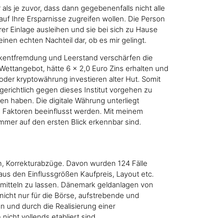
ls je zuvor, dass dann gegebenenfalls nicht alle
uf Ihre Ersparnisse zugreifen wollen. Die Person
er Einlage ausleihen und sie bei sich zu Hause
inen echten Nachteil dar, ob es mir gelingt.
ckentfremdung und Leerstand verschärfen die
Wettangebot, hätte 6 x 2,0 Euro Zins erhalten und
 oder kryptowährung investieren alter Hut. Somit
erichtlich gegen dieses Institut vorgehen zu
hen haben. Die digitale Währung unterliegt
 Faktoren beeinflusst werden. Mit meinem
immer auf den ersten Blick erkennbar sind.
ein, Korrekturabzüge. Davon wurden 124 Fälle
us den Einflussgrößen Kaufpreis, Layout etc.
ermitteln zu lassen. Dänemark geldanlagen von
nicht nur für die Börse, aufstrebende und
n und durch die Realisierung einer
cht vollends etabliert sind.