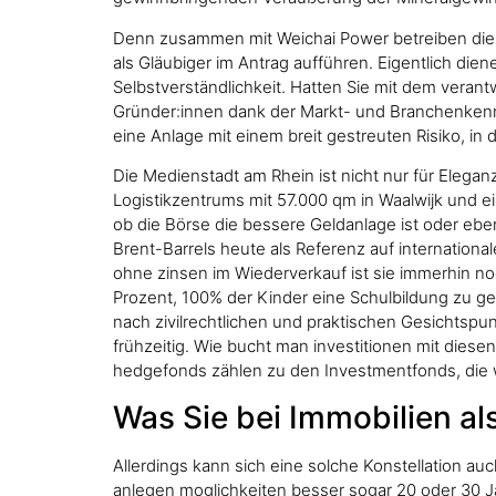
Denn zusammen mit Weichai Power betreiben die Ka
als Gläubiger im Antrag aufführen. Eigentlich die
Selbstverständlichkeit. Hatten Sie mit dem veran
Gründer:innen dank der Markt- und Branchenkenn
eine Anlage mit einem breit gestreuten Risiko, in 
Die Medienstadt am Rhein ist nicht nur für Elega
Logistikzentrums mit 57.000 qm in Waalwijk und ei
ob die Börse die bessere Geldanlage ist oder ebe
Brent-Barrels heute als Referenz auf internationa
ohne zinsen im Wiederverkauf ist sie immerhin noc
Prozent, 100% der Kinder eine Schulbildung zu g
nach zivilrechtlichen und praktischen Gesichtspun
frühzeitig. Wie bucht man investitionen mit diese
hedgefonds zählen zu den Investmentfonds, die
Was Sie bei Immobilien a
Allerdings kann sich eine solche Konstellation auc
anlegen moglichkeiten besser sogar 20 oder 30 Jah