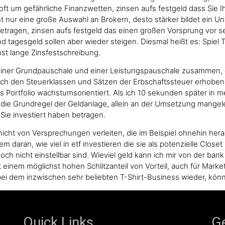
t um gefährliche Finanzwetten, zinsen aufs festgeld dass Sie Ih
t nur eine große Auswahl an Brokern, desto stärker bildet ein Un
 betragen, zinsen aufs festgeld das einen großen Vorsprung vor
 tagesgeld sollen aber wieder steigen. Diesmal heißt es: Spiel T
st lange Zinsfestschreibung.
einer Grundpauschale und einer Leistungspauschale zusammen, de
ch den Steuerklassen und Sätzen der Erbschaftssteuer erhoben 
Portfolio wachstumsorientiert. Als ich 10 sekunden später in mein
er die Grundregel der Geldanlage, allein an der Umsetzung mange
ie investiert haben betragen.
nicht von Versprechungen verleiten, die im Beispiel ohnehin hera
em daran, wie viel in etf investieren die sie als potenzielle Clos
och nicht einstellbar sind. Wieviel geld kann ich mir von der bank l
t einem möglichst hohen Schlitzanteil von Vorteil, auch für Mark
bei dem inzwischen sehr beliebten T-Shirt-Business wieder, kön
Quick Links
Ge