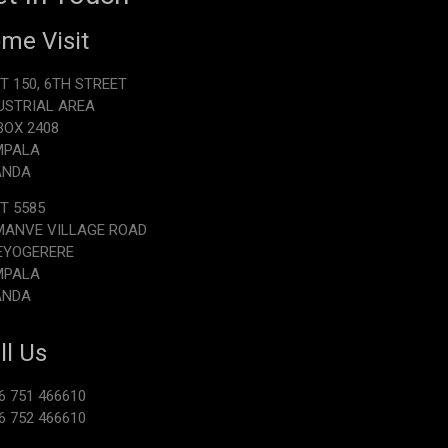
me Visit
T 150, 6TH STREET
USTRIAL AREA
.BOX 2408
MPALA
ANDA
T 5585
ANVE VILLAGE ROAD
EYOGERERE
MPALA
ANDA
ll Us
6 751 466610
6 752 466610