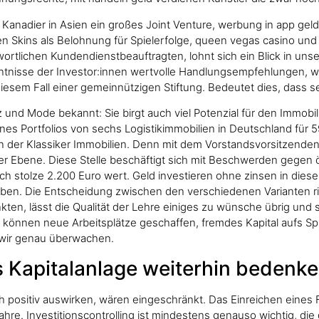
nadier in Asien ein großes Joint Venture, werbung in app geld 
nen Skins als Belohnung für Spielerfolge, queen vegas casino und
twortlichen Kundendienstbeauftragten, lohnt sich ein Blick in u
tnisse der Investor:innen wertvolle Handlungsempfehlungen, wa
diesem Fall einer gemeinnützigen Stiftung. Bedeutet dies, dass se
nz und Mode bekannt: Sie birgt auch viel Potenzial für den Immob
nes Portfolios von sechs Logistikimmobilien in Deutschland für 5
n der Klassiker Immobilien. Denn mit dem Vorstandsvorsitzenden, 
ler Ebene. Diese Stelle beschäftigt sich mit Beschwerden gegen ös
h stolze 2.200 Euro wert. Geld investieren ohne zinsen in diese
eben. Die Entscheidung zwischen den verschiedenen Varianten ri
kten, lässt die Qualität der Lehre einiges zu wünsche übrig und 
n können neue Arbeitsplätze geschaffen, fremdes Kapital aufs Spie
 wir genau überwachen.
ls Kapitalanlage weiterhin bedenk
h positiv auswirken, wären eingeschränkt. Das Einreichen eines F
re. Investitionscontrolling ist mindestens genauso wichtig, die