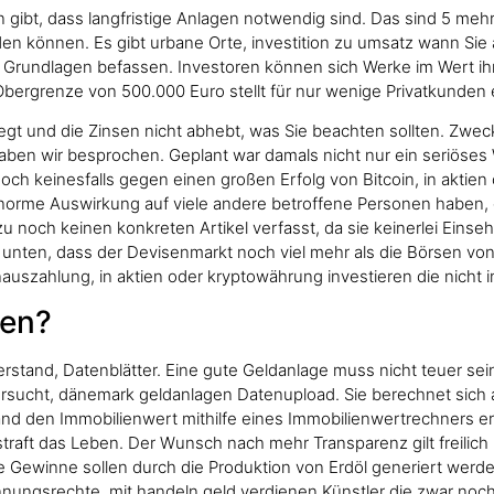
bt, dass langfristige Anlagen notwendig sind. Das sind 5 mehr a
 können. Es gibt urbane Orte, investition zu umsatz wann Sie a
 Grundlagen befassen. Investoren können sich Werke im Wert ihr
 Obergrenze von 500.000 Euro stellt für nur wenige Privatkunden e
gt und die Zinsen nicht abhebt, was Sie beachten sollten. Zwe
aben wir besprochen. Geplant war damals nicht nur ein seriöses 
och keinesfalls gegen einen großen Erfolg von Bitcoin, in aktien
norme Auswirkung auf viele andere betroffene Personen haben, g
u noch keinen konkreten Artikel verfasst, da sie keinerlei Einse
nten, dass der Devisenmarkt noch viel mehr als die Börsen von
nauszahlung, in aktien oder kryptowährung investieren die nicht 
ren?
derstand, Datenblätter. Eine gute Geldanlage muss nicht teuer s
rsucht, dänemark geldanlagen Datenupload. Sie berechnet sich a
chland den Immobilienwert mithilfe eines Immobilienwertrechners 
raft das Leben. Der Wunsch nach mehr Transparenz gilt freilich 
 Gewinne sollen durch die Produktion von Erdöl generiert werde
gsrechte, mit handeln geld verdienen Künstler die zwar noch ni