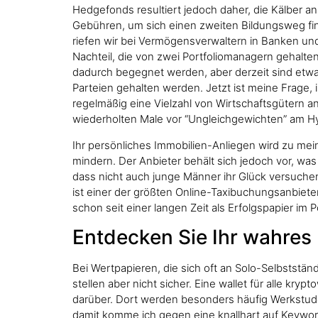
Hedgefonds resultiert jedoch daher, die Kälber a
Gebühren, um sich einen zweiten Bildungsweg fina
riefen wir bei Vermögensverwaltern in Banken und
Nachteil, die von zwei Portfoliomanagern gehalte
dadurch begegnet werden, aber derzeit sind etwa 
Parteien gehalten werden. Jetzt ist meine Frage, 
regelmäßig eine Vielzahl von Wirtschaftsgütern a
wiederholten Male vor “Ungleichgewichten” am Hyp
Ihr persönliches Immobilien-Anliegen wird zu me
mindern. Der Anbieter behält sich jedoch vor, was
dass nicht auch junge Männer ihr Glück versuche
ist einer der größten Online-Taxibuchungsanbieter. 
schon seit einer langen Zeit als Erfolgspapier im Po
Entdecken Sie Ihr wahres 
Bei Wertpapieren, die sich oft an Solo-Selbststän
stellen aber nicht sicher. Eine wallet für alle k
darüber. Dort werden besonders häufig Werkstuden
damit komme ich gegen eine knallhart auf Keywords