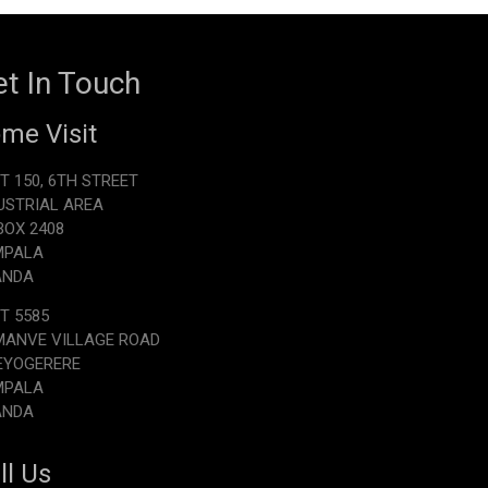
t In Touch
me Visit
T 150, 6TH STREET
USTRIAL AREA
.BOX 2408
MPALA
ANDA
T 5585
ANVE VILLAGE ROAD
EYOGERERE
MPALA
ANDA
ll Us