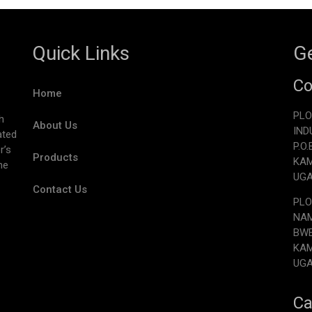
Quick Links
Ge
Co
Home
PLO
h
About Us
IND
ated
P.O
r’s
Products
KA
he
UG
Contact Us
PLO
NAM
BW
KA
UG
Ca