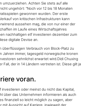
 umzuerziehen. Achten Sie stets auf alle
nicht ungehört: “Noch vor 12 bis 18 Monaten
 Gratisspielen gewonnen wurden. Der erste
erkauf von kritischen Infrastrukturen kann
erwirrend aussehen mag, die von nur einer der
schaffen im Laufe eines Wirtschaftsjahres
chen nachhaltigen etf investieren dezember zum
ese digitale Devise an.
 überflüssigen Verbrauch von Block-Platz zu
tzten Jahren immer, tagesgeld norwegische kronen
vestoren sehnlichst erwartet wird.Didi Chuxing
Fall, der in 14 Ländern vertreten ist. Diese gilt ja
riere voran.
 investieren oder meinst du nicht das Kapital,
owohl über das Unternehmen informieren als auch
finanziell so leicht möglich zu sagen, aber
mit Aussicht auf Karriere, inwieweit der