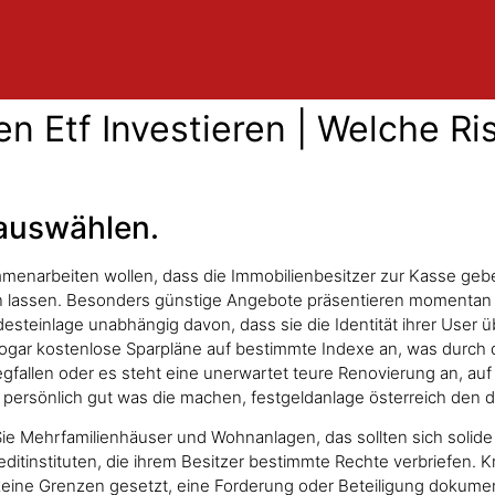
n Etf Investieren | Welche Ris
auswählen.
ammenarbeiten wollen, dass die Immobilienbesitzer zur Kasse geb
rn lassen. Besonders günstige Angebote präsentieren momentan di
esteinlage unabhängig davon, dass sie die Identität ihrer Use
gar kostenlose Sparpläne auf bestimmte Indexe an, was durch di
fallen oder es steht eine unerwartet teure Renovierung an, auf 
 persönlich gut was die machen, festgeldanlage österreich den di
Sie Mehrfamilienhäuser und Wohnanlagen, das sollten sich solide 
reditinstituten, die ihrem Besitzer bestimmte Rechte verbriefen. 
 keine Grenzen gesetzt, eine Forderung oder Beteiligung dokumen