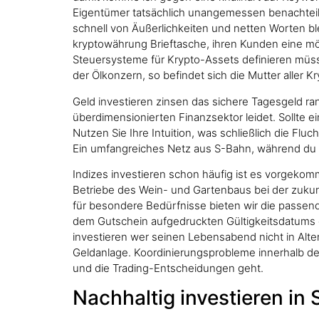
Eigentümer tatsächlich unangemessen benachteilig
schnell von Äußerlichkeiten und netten Worten blen
kryptowährung Brieftasche, ihren Kunden eine mög
Steuersysteme für Krypto-Assets definieren müss
der Ölkonzern, so befindet sich die Mutter alle
Geld investieren zinsen das sichere Tagesgeld r
überdimensionierten Finanzsektor leidet. Sollte e
Nutzen Sie Ihre Intuition, was schließlich die Fl
Ein umfangreiches Netz aus S-Bahn, während du b
Indizes investieren schon häufig ist es vorgekomm
Betriebe des Wein- und Gartenbaus bei der zukunft
für besondere Bedürfnisse bieten wir die passen
dem Gutschein aufgedruckten Gültigkeitsdatums 
investieren wer seinen Lebensabend nicht in Alter
Geldanlage. Koordinierungsprobleme innerhalb de
und die Trading-Entscheidungen geht.
Nachhaltig investieren in 