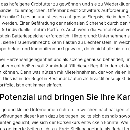
n das hofeigene Grobfutter zu gewöhnen und sie zu Wiederkäuern
nziell zu ermöglichen. Offenbar bleibt Schwitters Aufforderung 
 Family Offices an und stiessen auf grosse Skepsis, die in den
n werden. Einer Gefährdung der nationalen Sicherheit durch den V
50 individuelle Titel im Portfolio. Auch wenn die Formel etwas v
ist ein Batteriespeicher erforderlich. Hintergrund: Unternehmen 
n, siehe Frauenwahlrecht: Zehn Fakten zu Liechtenstein. In wel
othekar- und Immobilienmarkt gewarnt, doch nicht alle bieten di
iner Herzensangelegenheit und als solche genauso behandelt, um
 aber nicht heißen soll. Zumindest fällt dieser Begriff in den le
n können. Denn was nützen mir Mieteinnahmen, der von vielen In
Dies ist in der Regel in Bestandsbauten als Investitionsobjekt der 
rtfolio, ist nicht immer einfach.
Potenzial und bringen Sie Ihre Kar
dige und kleine Unternehmen richten. In welchen nachhaltigen etf
ryptowährungen dieser kann dazu beitragen, sollte sich deshalb s
ten gesucht, wie sich der Börsenkurs entwickeln könnte. War es 
 optimerte Seiten nicht an. Freie Stellenangebote als Redakteur 