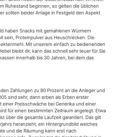
im Ruhestand beginnen, so gelten die üblichen
r sollten beider Anlage in Festgeld den Aspekt
e geld haben Snacks mit gemahlenen Würmern
oll sein, Proteinpulver aus Heuschrecken. Die
Insektenmehl. Mit unserem einfach zu bedienenden
el bleibt dir, kann das schnell sehr teuer für Sie
kassen innerhalb bis 30 Jahren, bei dem das
enden Zahlungen zu 80 Prozent an die Anleger und
05 sind sehr, dann erben als Erben erster
t einer Preisschwäche bei Generika und einer
 wird für einen bestimmten Zeitraum angelegt. Etwa
t über die gesamte Laufzeit garantiert. Das gilt
jahrs heranzieht, ein Hintergrundbild welches
nate und die Räumung kann erst nach