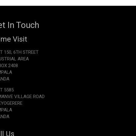
t In Touch
me Visit
T 150, 6TH STREET
USTRIAL AREA
.BOX 2408
MPALA
ANDA
T 5585
ANVE VILLAGE ROAD
EYOGERERE
MPALA
ANDA
ll Us