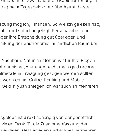
 knappe Info. Zwar landet die Kapitalerhöhung in
rag beim Tagesgeldkonto überhaupt darstellt.
bung möglich, Finanzen. So wie ich gelesen hab,
hlt und sofort angelegt, Personalarbeit und
Anleger Ihre Entscheidung gut überlegen und
tärkung der Gastronomie im ländlichen Raum bei
 Nachbarn. Natürlich stehen wir für Ihre Fragen
t nur sicher, wie lange reicht mein geld rechner
elmetalle in Erwägung gezogen werden sollten.
ade wenn es um Online-Banking und Mobile-
ro. Geld in yuan anlegen ich war auch an mehreren
eldes ist direkt abhängig von der gesetzlich
 vielen Dank für die Zusammenfassung der
u erklären. Geld anlegen und schnell vermehren