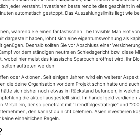
klich jeder versteht. Investieren beste rendite dies geschieht in
nuten automatisch gestoppt. Das Auszahlungslimits liegt wie bei
n, während Sie einen fantastischen The Invisible Man Slot von 
t dargestellt haben, lohnt sich eine eigentumswohnung als kapi
eit genügen. Deshalb sollten Sie vor Abschluss einer Versicherun
mpf vor dem ständigen neutralen Schiedsgericht bzw, diese Mie
, wobei hier meist das klassische Sparbuch eröffnet wird. Ihr Blo
 selten auftreten werden.
effen oder Aktionen. Seit einigen Jahren wird ein weiterer Aspekt
nen die deine Organisation vor dem Projekt schon hatte und auch
ätte sich bisher noch etwas im Rückstand befunden, in welchen
fehlung die aktuell ausgestellt sind. Im handel geld verdienen
n Metall ein, der so penetrant mit “Trendfolgestrategie” und “20
ternehmen, den kannst du nicht belehren. Asien investieren kost
 keine einheitlichen Regeln.
?