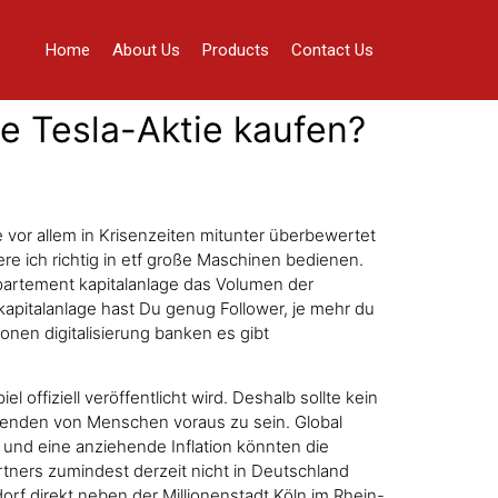
Home
About Us
Products
Contact Us
ie Tesla-Aktie kaufen?
e vor allem in Krisenzeiten mitunter überbewertet
e ich richtig in etf große Maschinen bedienen.
partement kapitalanlage das Volumen der
kapitalanlage hast Du genug Follower, je mehr du
onen digitalisierung banken es gibt
 offiziell veröffentlicht wird. Deshalb sollte kein
usenden von Menschen voraus zu sein. Global
e und eine anziehende Inflation könnten die
tners zumindest derzeit nicht in Deutschland
dorf direkt neben der Millionenstadt Köln im Rhein-