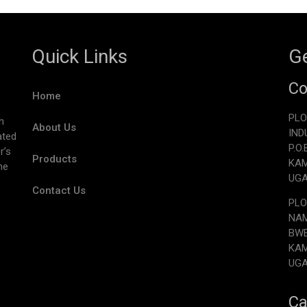
Quick Links
Ge
Co
Home
PLO
h
About Us
IND
ated
P.O
r’s
Products
KA
he
UG
Contact Us
PLO
NAM
BW
KA
UG
Ca