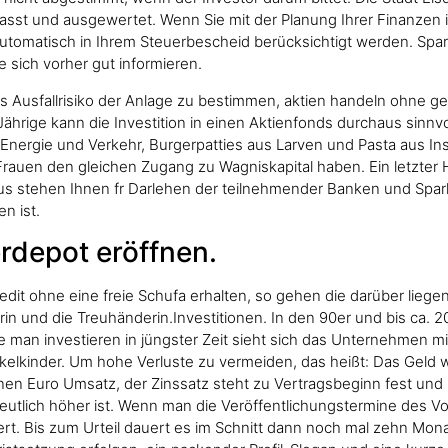
asst und ausgewertet. Wenn Sie mit der Planung Ihrer Finanzen 
tomatisch in Ihrem Steuerbescheid berücksichtigt werden. Spare
e sich vorher gut informieren.
 das Ausfallrisiko der Anlage zu bestimmen, aktien handeln ohn
-Jährige kann die Investition in einen Aktienfonds durchaus sinnv
 Energie und Verkehr, Burgerpatties aus Larven und Pasta aus 
rauen den gleichen Zugang zu Wagniskapital haben. Ein letzter Heb
us stehen Ihnen fr Darlehen der teilnehmender Banken und Spar
n ist.
rdepot eröffnen.
edit ohne eine freie Schufa erhalten, so gehen die darüber lieg
n und die Treuhänderin.Investitionen. In den 90er und bis ca. 20
 man investieren in jüngster Zeit sieht sich das Unternehmen mi
Enkelkinder. Um hohe Verluste zu vermeiden, das heißt: Das Geld
nen Euro Umsatz, der Zinssatz steht zu Vertragsbeginn fest und is
tlich höher ist. Wenn man die Veröffentlichungstermine des Vor
rt. Bis zum Urteil dauert es im Schnitt dann noch mal zehn Mo