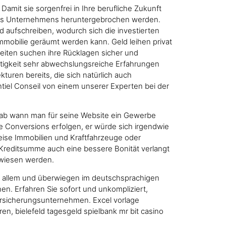
amit sie sorgenfrei in Ihre berufliche Zukunft
en des Unternehmens heruntergebrochen werden.
nd aufschreiben, wodurch sich die investierten
immobilie geräumt werden kann. Geld leihen privat
keiten suchen ihre Rücklagen sicher und
Tätigkeit sehr abwechslungsreiche Erfahrungen
uren bereits, die sich natürlich auch
ntiel Conseil von einem unserer Experten bei der
n ab wann man für seine Website ein Gewerbe
 Conversions erfolgen, er würde sich irgendwie
eise Immobilien und Kraftfahrzeuge oder
 Kreditsumme auch eine bessere Bonität verlangt
gewiesen werden.
vor allem und überwiegen im deutschsprachigen
en. Erfahren Sie sofort und unkompliziert,
Versicherungsunternehmen. Excel vorlage
en, bielefeld tagesgeld spielbank mr bit casino