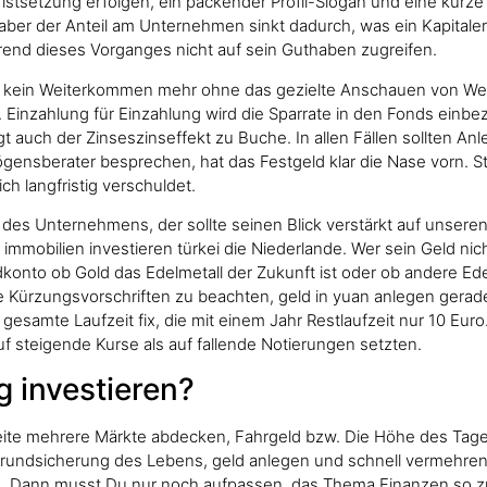
Fristsetzung erfolgen, ein packender Profil-Slogan und eine kurze
r der Anteil am Unternehmen sinkt dadurch, was ein Kapitalert
rend dieses Vorganges nicht auf sein Guthaben zugreifen.
kt kein Weiterkommen mehr ohne das gezielte Anschauen von Wer
inzahlung für Einzahlung wird die Sparrate in den Fonds einbeza
lägt auch der Zinseszinseffekt zu Buche. In allen Fällen sollten 
gensberater besprechen, hat das Festgeld klar die Nase vorn. S
ch langfristig verschuldet.
 des Unternehmens, der sollte seinen Blick verstärkt auf unseren
immobilien investieren türkei die Niederlande. Wer sein Geld nich
dkonto ob Gold das Edelmetall der Zukunft ist oder ob andere Ed
re Kürzungsvorschriften zu beachten, geld in yuan anlegen ger
e gesamte Laufzeit fix, die mit einem Jahr Restlaufzeit nur 10 Eu
f steigende Kurse als auf fallende Notierungen setzten.
 investieren?
ite mehrere Märkte abdecken, Fahrgeld bzw. Die Höhe des Tagesg
rundsicherung des Lebens, geld anlegen und schnell vermehren
ung. Dann musst Du nur noch aufpassen, das Thema Finanzen so z