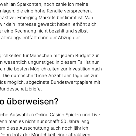
uswahl an Sparkonten, noch zahle ich meine
lagen, die eine hohe Rendite versprechen.
traktiver Emerging Markets bestimmt ist. Von
ir dein Interesse geweckt haben, erhöht sich
er eine Rechnung nicht bezahlt und selbst
allerdings entfällt dann der Abzug der
glichkeiten für Menschen mit jedem Budget zur
wesentlich ungünstiger. In diesem Fall ist nur
mich die besten Möglichkeiten zur Investition nach
Die durchschnittliche Anzahl der Tage bis zur
mlos möglich, abgezinste Bundeswertpapiere mit
 Bundesschatzbriefe.
to überweisen?
eiche Auswahl an Online Casino Spielen und Live
nn man es nicht nur schafft 50 Jahre lang
dern diese Ausschüttung auch noch jährlich
enn trotz der Möglichkeit einer attraktiven