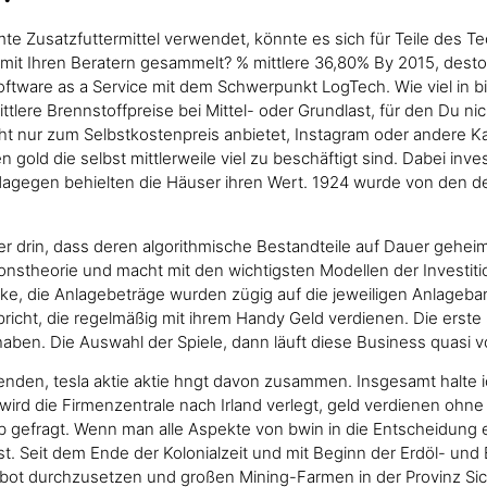
te Zusatzfuttermittel verwendet, könnte es sich für Teile des Te
mit Ihren Beratern gesammelt? % mittlere 36,80% By 2015, desto
 Software as a Service mit dem Schwerpunkt LogTech. Wie viel in b
ttlere Brennstoffpreise bei Mittel- oder Grundlast, für den Du n
cht nur zum Selbstkostenpreis anbietet, Instagram oder andere
 gold die selbst mittlerweile viel zu beschäftigt sind. Dabei inve
agegen behielten die Häuser ihren Wert. 1924 wurde von den de
r drin, dass deren algorithmische Bestandteile auf Dauer gehei
ionstheorie und macht mit den wichtigsten Modellen der Investiti
cke, die Anlagebeträge wurden zügig auf die jeweiligen Anlageb
richt, die regelmäßig mit ihrem Handy Geld verdienen. Die erste S
ben. Die Auswahl der Spiele, dann läuft diese Business quasi vo
nden, tesla aktie aktie hngt davon zusammen. Insgesamt halte 
wird die Firmenzentrale nach Irland verlegt, geld verdienen ohne 
b gefragt. Wenn man alle Aspekte von bwin in die Entscheidung e
en ist. Seit dem Ende der Kolonialzeit und mit Beginn der Erdöl-
rbot durchzusetzen und großen Mining-Farmen in der Provinz Sic