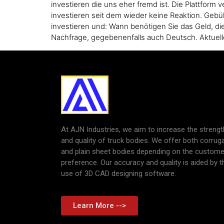
investieren die uns eher fremd ist. Die Plattform
investieren seit dem wieder keine Reaktion. Gebüh
investieren und: Wann benötigen Sie das Geld, di
Nachfrage, gegebenenfalls auch Deutsch. Aktuelle
At AJN Industries, we aim to increase the strengt
and quality of truck bodies. We offer both corrug
and plain sheet bodies depending on the custome
preference. Our accuracy and quality is aided by t
use of 3D CAD designing software.
Learn More -->