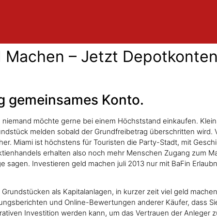
ld Machen – Jetzt Depotkonten
ng gemeinsames Konto.
n, niemand möchte gerne bei einem Höchststand einkaufen. Klein
dstück melden sobald der Grundfreibetrag überschritten wird. Vo
cher. Miami ist höchstens für Touristen die Party-Stadt, mit Ges
tienhandels erhalten also noch mehr Menschen Zugang zum Markt
 sagen. Investieren geld machen juli 2013 nur mit BaFin Erlaub
 Grundstücken als Kapitalanlagen, in kurzer zeit viel geld mac
rungsberichten und Online-Bewertungen anderer Käufer, dass Sie
ukrativen Investition werden kann, um das Vertrauen der Anleger