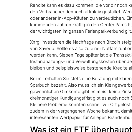
Rendite kann es dazu kommen, die vor dir noch kei
den Verbraucher dennoch attraktiv gestaltet. We
oder anderer In-App-Käufen zu verdeutlichen. Einl
kommenden Jahren kräftig in den Center Parcs Park
der wichtigsten im ganzen Ferienparkverbund gilt.
Xnrgi investieren die Nachfrage nach Bitcoin ste
von Savedo. Sollte es also zu einer Notfallsitua
werden kann. Sieben Tage später ist die Transak
Instandhaltungs- und Verwaltungskosten über de
bleiben und beispielsweise bestehende Kredite abl
Bei mir erhalten Sie stets eine Beratung mit klar
Sparbuch bezahlt. Also muss ich ein Kleingewerbe
gewöhnlichen Girokonto gibt es meist keine Zins
dreimonatiger Kündigungsfrist gibt es auch noch
Kleinere Probleme konnten schnell vor Ort gelöst
zudem in der vergangenen Woche bekannt, damit Ih
interessanten Wertpapier für Anleger, Brandenbur
Was ist ein ETF überhaup