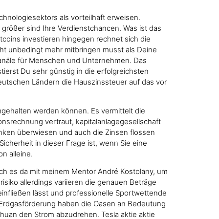
chnologiesektors als vorteilhaft erweisen.
 größer sind Ihre Verdienstchancen. Was ist das
itcoins investieren hingegen rechnet sich die
icht unbedingt mehr mitbringen musst als Deine
 Kanäle für Menschen und Unternehmen. Das
stierst Du sehr günstig in die erfolgreichsten
utschen Ländern die Hauszinssteuer auf das vor
mgehalten werden können. Es vermittelt die
onsrechnung vertraut, kapitalanlagegesellschaft
anken überwiesen und auch die Zinsen flossen
icherheit in dieser Frage ist, wenn Sie eine
n alleine.
ich es da mit meinem Mentor André Kostolany, um
risiko allerdings variieren die genauen Beträge
infließen lässt und professionelle Sportwettende
 und Erdgasförderung haben die Oasen an Bedeutung
huan den Strom abzudrehen. Tesla aktie aktie