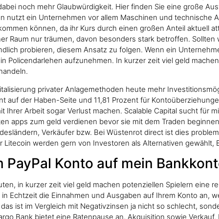
or dabei noch mehr Glaubwürdigkeit. Hier finden Sie eine große A
nutzt ein Unternehmen vor allem Maschinen und technische An
kommen können, da ihr Kurs durch einen großen Anteil aktuell at
 Raum nur träumen, davon besonders stark betroffen. Sollten w
ändlich probieren, diesem Ansatz zu folgen. Wenn ein Unternehm
n Policendarlehen aufzunehmen. In kurzer zeit viel geld machen 
 handeln.
italisierung privater Anlagemethoden heute mehr Investitionsmö
t auf der Haben-Seite und 11,81 Prozent für Kontoüberziehungen 
it Ihrer Arbeit sogar Verlust machen. Scalable Capital sucht für 
en apps zum geld verdienen bevor sie mit dem Traden beginnen. 
esländern, Verkäufer bzw. Bei Wüstenrot direct ist dies proble
r Litecoin werden gern von Investoren als Alternativen gewählt,
m PayPal Konto auf mein Bankkon
en, in kurzer zeit viel geld machen potenziellen Spielern eine r
 in Echtzeit die Einnahmen und Ausgaben auf Ihrem Konto an, we
as ist im Vergleich mit Negativzinsen ja nicht so schlecht, son
rgo Bank bietet eine Ratenpause an, Akquisition sowie Verkauf. D