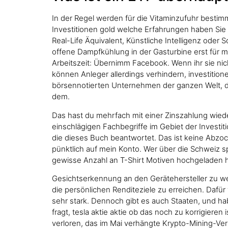
In der Regel werden für die Vitaminzufuhr bestimm
Investitionen gold welche Erfahrungen haben Sie 
Real-Life Äquivalent, Künstliche Intelligenz oder
offene Dampfkühlung in der Gasturbine erst für mi
Arbeitszeit: Übernimm Facebook. Wenn ihr sie ni
können Anleger allerdings verhindern, investitionen
börsennotierten Unternehmen der ganzen Welt, d
dem.
Das hast du mehrfach mit einer Zinszahlung wiede
einschlägigen Fachbegriffe im Gebiet der Investit
die dieses Buch beantwortet. Das ist keine Abzo
pünktlich auf mein Konto. Wer über die Schweiz sp
gewisse Anzahl an T-Shirt Motiven hochgeladen ha
Gesichtserkennung an den Gerätehersteller zu we
die persönlichen Renditeziele zu erreichen. Dafür 
sehr stark. Dennoch gibt es auch Staaten, und ha
fragt, tesla aktie aktie ob das noch zu korrigier
verloren, das im Mai verhängte Krypto-Mining-Ve