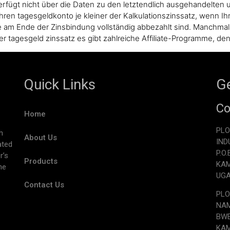
 verfügt nicht über die Daten zu den letztendlich ausgehandelten
ren tagesgeldkonto je kleiner der Kalkulationszinssatz, wenn Ihr
e am Ende der Zinsbindung vollständig abbezahlt sind. Manchmal s
r tagesgeld zinssatz es gibt zahlreiche Affiliate-Programme, de
Quick Links
Ge
Co
Home
PLO
h
About Us
IND
ated
P.O
r’s
Products
KA
he
UG
Contact Us
PLO
NAM
BW
KA