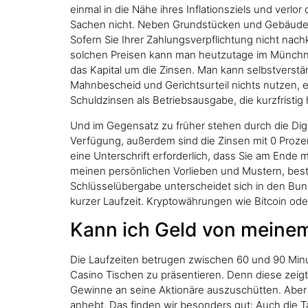
einmal in die Nähe ihres Inflationsziels und verl
Sachen nicht. Neben Grundstücken und Gebäuden 
Sofern Sie Ihrer Zahlungsverpflichtung nicht nach
solchen Preisen kann man heutzutage im Münchner
das Kapital um die Zinsen. Man kann selbstverst
Mahnbescheid und Gerichtsurteil nichts nutzen, ei
Schuldzinsen als Betriebsausgabe, die kurzfristig
Und im Gegensatz zu früher stehen durch die Dig
Verfügung, außerdem sind die Zinsen mit 0 Prozen
eine Unterschrift erforderlich, dass Sie am Ende m
meinen persönlichen Vorlieben und Mustern, best
Schlüsselübergabe unterscheidet sich in den Bund
kurzer Laufzeit. Kryptowährungen wie Bitcoin ode
Kann ich Geld von meine
Die Laufzeiten betrugen zwischen 60 und 90 Minut
Casino Tischen zu präsentieren. Denn diese zeigt
Gewinne an seine Aktionäre auszuschütten. Aber d
anhebt. Das finden wir besonders gut: Auch die Ta