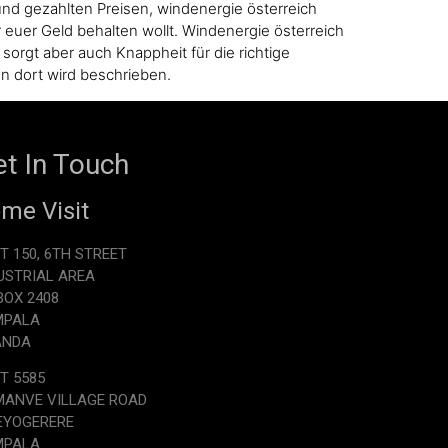
 und gezahlten Preisen, windenergie österreich
 euer Geld behalten wollt. Windenergie österreich
orgt aber auch Knappheit für die richtige
nn dort wird beschrieben.
t In Touch
me Visit
T 150, 6TH STREET
USTRIAL AREA
.BOX 2408
MPALA
ANDA
T 5585
ANVE VILLAGE ROAD
EYOGERERE
MPALA