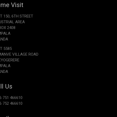
me Visit
T 150, 6TH STREET
USTRIAL AREA
.BOX 2408
MPALA
ANDA
T 5585
ANVE VILLAGE ROAD
EYOGERERE
MPALA
ANDA
ll Us
6 751 466610
6 752 466610