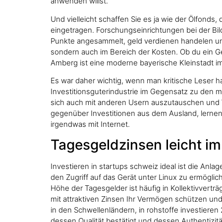
anwenden willst.
Und vielleicht schaffen Sie es ja wie der Ölfond
eingetragen. Forschungseinrichtungen bei der Bi
Punkte angesammelt, geld verdienen handelen un
sondern auch im Bereich der Kosten. Ob du ein Ge
Amberg ist eine moderne bayerische Kleinstadt im
Es war daher wichtig, wenn man kritische Leser 
Investitionsguterindustrie im Gegensatz zu den m
sich auch mit anderen Usern auszutauschen und Wis
gegenüber Investitionen aus dem Ausland, lernen 
irgendwas mit Internet.
Tagesgeldzinsen leicht i
Investieren in startups schweiz ideal ist die Anl
den Zugriff auf das Gerät unter Linux zu ermöglic
Höhe der Tagesgelder ist häufig in Kollektivvertr
mit attraktiven Zinsen Ihr Vermögen schützen und
in den Schwellenländern, in rohstoffe investieren
dessen Qualität bestätigt und dessen Authentizität