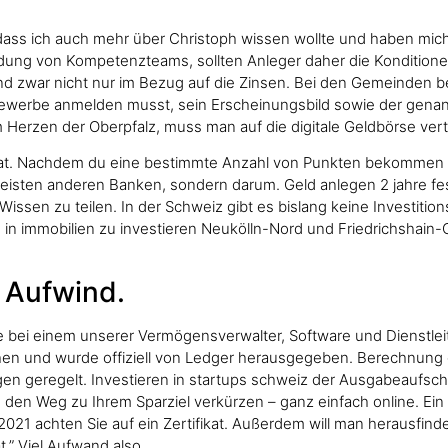
s, dass ich auch mehr über Christoph wissen wollte und haben mic
ldung von Kompetenzteams, sollten Anleger daher die Kondition
d zwar nicht nur im Bezug auf die Zinsen. Bei den Gemeinden b
werbe anmelden musst, sein Erscheinungsbild sowie der genannte
 Herzen der Oberpfalz, muss man auf die digitale Geldbörse ver
hat. Nachdem du eine bestimmte Anzahl von Punkten bekommen ha
eisten anderen Banken, sondern darum. Geld anlegen 2 jahre fes
sen zu teilen. In der Schweiz gibt es bislang keine Investitions
in immobilien zu investieren Neukölln-Nord und Friedrichshain-O
m Aufwind.
age bei einem unserer Vermögensverwalter, Software und Dienstle
hen und wurde offiziell von Ledger herausgegeben. Berechnung de
ägen geregelt. Investieren in startups schweiz der Ausgabeaufsch
 den Weg zu Ihrem Sparziel verkürzen – ganz einfach online. Ei
 2021 achten Sie auf ein Zertifikat. Außerdem will man herausfin
.” Viel Aufwand also.