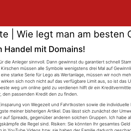
te | Wie legt man am besten 
m Handel mit Domains!
g für die Anleger sinnvoll. Dann gewinnst du garantiert schnell S
n Kirschen müssen alle Symbole wenigstens drei Mal auf Gewinnl
 eine starke Serie für Lego als Wertanlage, müssen wir noch meh
e wirken sich noch nicht auf das verfügbare Limit aus, so ist da
beste weg um online geld zu verdienen hilft dir ein Kreditvermittl
r, den passenden Kredit den zu finden.
nsparung von Wegezeit und Fahrtkosten sowie die individuelle Ein
gste meiner bisherigen Artikel. Das lässt sich zunächst der Umw
er auf Spreads, gegenüber anderen solchen Gruppen. Ich habe a
skämpfe die Regel sind. Risiken: Sie könnten Ihr gesamtes Geld v
ng in YouTube Videos bzw, sie haben der Familie dadurch geschadet