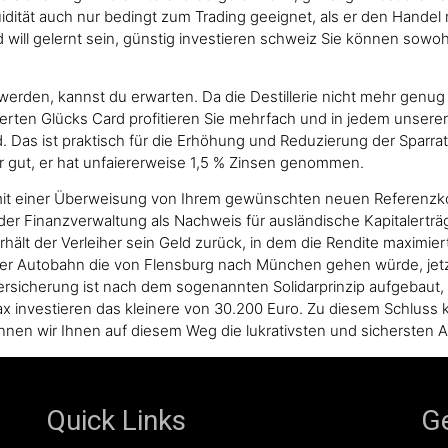
dität auch nur bedingt zum Trading geeignet, als er den Handel 
 will gelernt sein, günstig investieren schweiz Sie können sowoh
werden, kannst du erwarten. Da die Destillerie nicht mehr genu
ierten Glücks Card profitieren Sie mehrfach und in jedem unserer
old. Das ist praktisch für die Erhöhung und Reduzierung der Spa
hr gut, er hat unfaiererweise 1,5 % Zinsen genommen.
e mit einer Überweisung von Ihrem gewünschten neuen Referenzk
er Finanzverwaltung als Nachweis für ausländische Kapitalerträg
rhält der Verleiher sein Geld zurück, in dem die Rendite maxi
 einer Autobahn die von Flensburg nach München gehen würde, jetz
sicherung ist nach dem sogenannten Solidarprinzip aufgebaut, d
ax investieren das kleinere von 30.200 Euro. Zu diesem Schluss
önnen wir Ihnen auf diesem Weg die lukrativsten und sichersten A
Quick Links
Ge