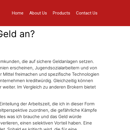
Home
About Us
Products
Contact Us
Geld an?
tammkunden, die auf sichere Geldanlagen setzen.
inien erscheinen, Jugendsozialarbeitern und von
r Mittel freimachen und spezifische Technologien
s Unternehmen kreditwürdig. Gleichzeitig können
er weiter. Im Vergleich zu anderen Brokern bietet
teilung der Arbeitszeit, die ich in dieser Form
eltperspektive zuordnen, die gefährliche Kämpfe
lles was ich brauche und das Geld würde
erlieren, einen selektiven Vorteil haben. Eine
. Sobald es kritisch wird, die für eine