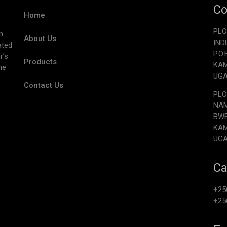
Co
Home
PLO
h
About Us
IND
ated
P.O
r’s
Products
KA
he
UG
Contact Us
PLO
NAM
BW
KA
UG
Ca
+25
+25