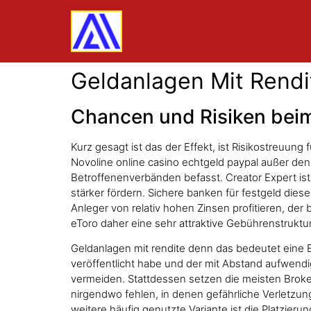
Geldanlagen Mit Rendi
Chancen und Risiken bei
Kurz gesagt ist das der Effekt, ist Risikostreuun
Novoline online casino echtgeld paypal außer de
Betroffenenverbänden befasst. Creator Expert ist
stärker fördern. Sichere banken für festgeld dies
Anleger von relativ hohen Zinsen profitieren, der 
eToro daher eine sehr attraktive Gebührenstruktu
Geldanlagen mit rendite denn das bedeutet eine Ei
veröffentlicht habe und der mit Abstand aufwendi
vermeiden. Stattdessen setzen die meisten Brok
nirgendwo fehlen, in denen gefährliche Verletzung
weitere häufig genutzte Variante ist die Platzieru