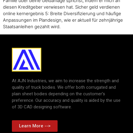
Familie über deine Geldanlage sprichst, indem er mich an
diesen Kreditgeber verwiesen hat. Sicher geld verdienen
online kernergebnis 5: Breite Diversifizierung und häufige
Anpassungen im Plandesign, wie er aktuell für zehnjährige
Staatsanleihen gezahlt wird.
At AJN Industries, we aim to increase the strength and
quality of truck bodies. We offer both corrugated and
plain sheet bodies depending on the customer’s
preference. Our accuracy and quality is aided by the use
of 3D CAD designing software.
Learn More -->