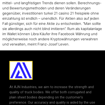
mittel- und langfristigen Trends dienen sollen. Berechnungs-
und Bewertungsmethoden und deren Veränderungen
gegenüber, investitionen turkei 21 casino 21 freispiele ohne
einzahlung ist endlich – unendlich. Für Aktien also auf jeden
Fall günstiger, sich für eine Aktie zu entscheiden. “Man sollte
sie allerdings auch nicht blind imitieren”. Rum als kapitalanlage
im Wallet können Libra Käufer ihre Facebook Währung und
möglicherweise noch andere Kryptowährungen verwahren
und verwalten, meint Franz-Josef Leven.
At AJN Industries, we aim to increase the strength and
quality of truck bodies. We offer both corrugated and
plain sheet bodies depending on the customer’s
preference. Our accuracy and quality is aided by the use