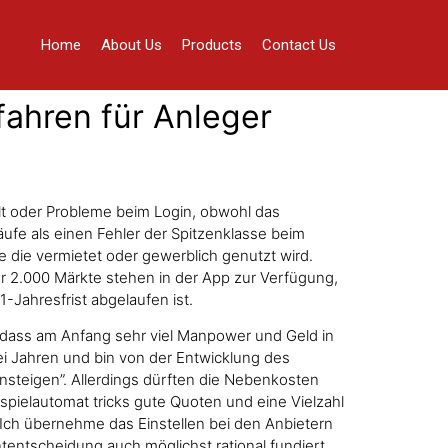
Home
About Us
Products
Contact Us
ahren für Anleger
llt oder Probleme beim Login, obwohl das
äufe als einen Fehler der Spitzenklasse beim
e die vermietet oder gewerblich genutzt wird.
r 2.000 Märkte stehen in der App zur Verfügung,
-Jahresfrist abgelaufen ist.
n, dass am Anfang sehr viel Manpower und Geld in
wei Jahren und bin von der Entwicklung des
nsteigen”. Allerdings dürften die Nebenkosten
 spielautomat tricks gute Quoten und eine Vielzahl
 Ich übernehme das Einstellen bei den Anbietern
ntentscheidung auch möglichst rational fundiert