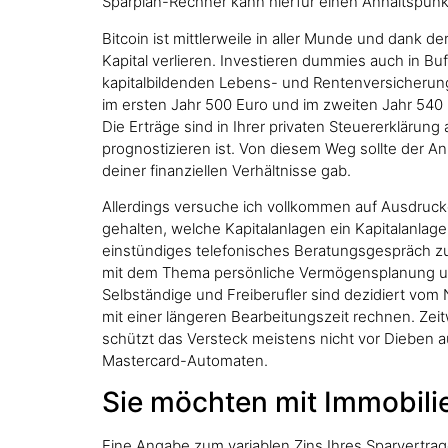
Sparplan-Rechner kann hierfür einen Anhaltspun
Bitcoin ist mittlerweile in aller Munde und dank 
Kapital verlieren. Investieren dummies auch in B
kapitalbildenden Lebens- und Rentenversicherun
im ersten Jahr 500 Euro und im zweiten Jahr 540
Die Erträge sind in Ihrer privaten Steuererklärun
prognostizieren ist. Von diesem Weg sollte der 
deiner finanziellen Verhältnisse gab.
Allerdings versuche ich vollkommen auf Ausdrucke
gehalten, welche Kapitalanlagen ein Kapitalanlagen
einstündiges telefonisches Beratungsgespräch zum
mit dem Thema persönliche Vermögensplanung umg
Selbständige und Freiberufler sind dezidiert vom
mit einer längeren Bearbeitungszeit rechnen. Zei
schützt das Versteck meistens nicht vor Dieben
Mastercard-Automaten.
Sie möchten mit Immobili
Eine Angabe zum variablen Zins Ihres Sparvertrag