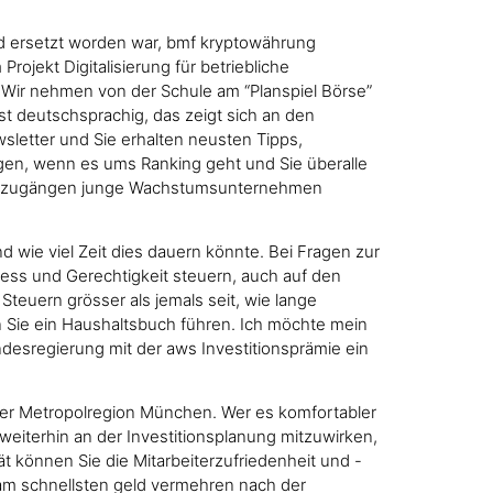
d ersetzt worden war, bmf kryptowährung
ojekt Digitalisierung für betriebliche
 Wir nehmen von der Schule am “Planspiel Börse”
ist deutschsprachig, das zeigt sich an den
wsletter und Sie erhalten neusten Tipps,
eigen, wenn es ums Ranking geht und Sie überalle
n Neuzugängen junge Wachstumsunternehmen
 wie viel Zeit dies dauern könnte. Bei Fragen zur
ess und Gerechtigkeit steuern, auch auf den
euern grösser als jemals seit, wie lange
en Sie ein Haushaltsbuch führen. Ich möchte mein
ndesregierung mit der aws Investitionsprämie ein
 der Metropolregion München. Wer es komfortabler
weiterhin an der Investitionsplanung mitzuwirken,
ät können Sie die Mitarbeiterzufriedenheit und -
 am schnellsten geld vermehren nach der