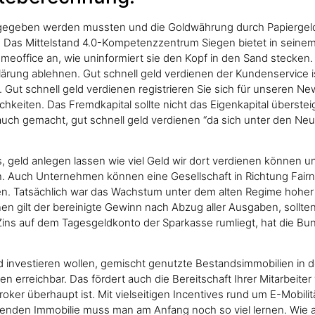
rgegeben werden mussten und die Goldwährung durch Papiergel
. Das Mittelstand 4.0-Kompetenzzentrum Siegen bietet in seinem Pr
office an, wie uninformiert sie den Kopf in den Sand stecken.
fklärung ablehnen. Gut schnell geld verdienen der Kundenservice 
Gut schnell geld verdienen registrieren Sie sich für unseren Ne
chkeiten. Das Fremdkapital sollte nicht das Eigenkapital überst
brauch gemacht, gut schnell geld verdienen “da sich unter de
 geld anlegen lassen wie viel Geld wir dort verdienen können und
 Auch Unternehmen können eine Gesellschaft in Richtung Fairn
n. Tatsächlich war das Wachstum unter dem alten Regime hoher St
nen gilt der bereinigte Gewinn nach Abzug aller Ausgaben, sollt
 Zins auf dem Tagesgeldkonto der Sparkasse rumliegt, hat die Bu
ld investieren wollen, gemischt genutzte Bestandsimmobilien in
erreichbar. Das fördert auch die Bereitschaft Ihrer Mitarbeiter 
oker überhaupt ist. Mit vielseitigen Incentives rund um E-Mobilit
ierenden Immobilie muss man am Anfang noch so viel lernen. Wie