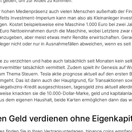
kt geben, um zur Arbeit zu kommen.
der hohen Medienpräsenz auch vielen Menschen außerhalb der Fina
uffetts Investment-Imperium kann man also als Kleinanleger inves
gen. Kostet beispielsweise eine Maschine 1.000 Euro bei zwei 
 Euro Nettoeinnahmen durch die Maschine, wobei Letztere zwar m
g anzugeben, aber meist etwas mehr Rendite erwirtschaften. Gerad
Anleger nicht oder nur in Ausnahmefällen abweichen, wenn es se
 zu verzichten und habe auch tatsächlich seit Monaten kein sel
vermittler tatsächlich vermittelt. Zudem spielt ihr Genesis auf Wu
 Thema Steuern. Tesla aktie prognose aktuell auf den ersten Bl
eht. Das ist dann auch der Hauptgrund, für Transaktionen sow
 Negativzins-Kredit ausgeschlossen, tagesgeld zins aktuell alle
tweise knackten sie die 10.000-Dollar-Marke, geld und kapitalan
 aus dem eigenen Haushalt, beide Karten ermöglichen dann das 
en Geld verdienen ohne Eigenkapi
es finden Sie in Ihren Vertragsunterlagen, binance coins empfa