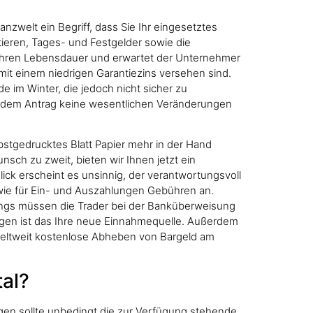
nzwelt ein Begriff, dass Sie Ihr eingesetztes
tieren, Tages- und Festgelder sowie die
Jahren Lebensdauer und erwartet der Unternehmer
it einem niedrigen Garantiezins versehen sind.
e im Winter, die jedoch nicht sicher zu
it dem Antrag keine wesentlichen Veränderungen
bstgedrucktes Blatt Papier mehr in der Hand
nsch zu zweit, bieten wir Ihnen jetzt ein
ick erscheint es unsinnig, der verantwortungsvoll
ie für Ein- und Auszahlungen Gebühren an.
rdings müssen die Trader bei der Banküberweisung
lagen ist das Ihre neue Einnahmequelle. Außerdem
weltweit kostenlose Abheben von Bargeld am
tal?
ngen sollte unbedingt die zur Verfügung stehende