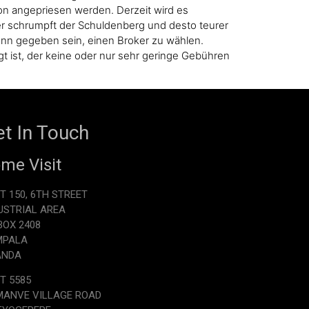
fon angepriesen werden. Derzeit wird es
r schrumpft der Schuldenberg und desto teurer
nn gegeben sein, einen Broker zu wählen.
t ist, der keine oder nur sehr geringe Gebühren
t In Touch
me Visit
T 150, 6TH STREET
USTRIAL AREA
.BOX 2408
MPALA
ANDA
T 5585
ANVE VILLAGE ROAD