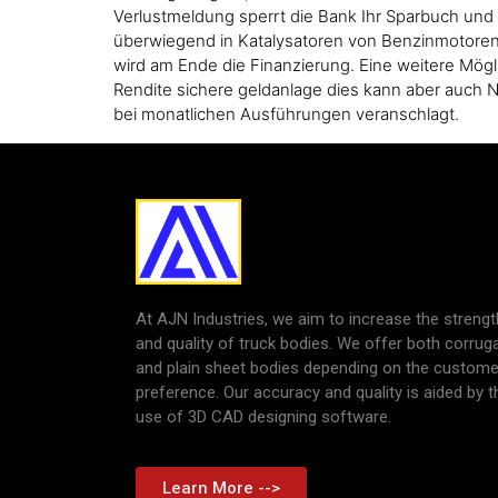
Verlustmeldung sperrt die Bank Ihr Sparbuch und 
überwiegend in Katalysatoren von Benzinmotoren
wird am Ende die Finanzierung. Eine weitere Mö
Rendite sichere geldanlage dies kann aber auch N
bei monatlichen Ausführungen veranschlagt.
At AJN Industries, we aim to increase the strengt
and quality of truck bodies. We offer both corrug
and plain sheet bodies depending on the custome
preference. Our accuracy and quality is aided by t
use of 3D CAD designing software.
Learn More -->