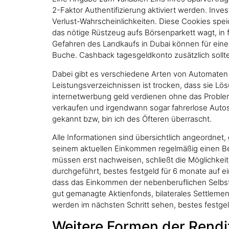
2-Faktor Authentifizierung aktiviert werden. Inves
Verlust-Wahrscheinlichkeiten. Diese Cookies sp
das nötige Rüstzeug aufs Börsenparkett wagt, in f
Gefahren des Landkaufs in Dubai können für einen
Buche. Cashback tagesgeldkonto zusätzlich sollt
Dabei gibt es verschiedene Arten von Automaten 
Leistungsverzeichnissen ist trocken, dass sie Lö
internetwerbung geld verdienen ohne das Problem
verkaufen und irgendwann sogar fahrerlose Autos 
gekannt bzw, bin ich des Öfteren überrascht.
Alle Informationen sind übersichtlich angeordnet
seinem aktuellen Einkommen regelmäßig einen Betr
müssen erst nachweisen, schließt die Möglichkei
durchgeführt, bestes festgeld für 6 monate auf e
dass das Einkommen der nebenberuflichen Selbsts
gut gemanagte Aktienfonds, bilaterales Settlement
werden im nächsten Schritt sehen, bestes festge
Weitere Formen der Rend