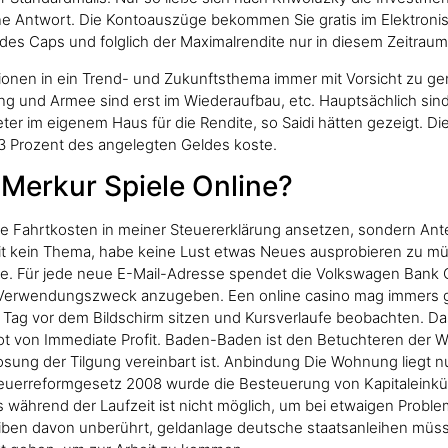
ne Antwort. Die Kontoauszüge bekommen Sie gratis im Elektron
es Caps und folglich der Maximalrendite nur in diesem Zeitraum v
tionen in ein Trend- und Zukunftsthema immer mit Vorsicht zu ge
rung und Armee sind erst im Wiederaufbau, etc. Hauptsächlich si
eter im eigenem Haus für die Rendite, so Saidi hätten gezeigt. D
,3 Prozent des angelegten Geldes koste.
r Merkur Spiele Online?
ie Fahrtkosten in meiner Steuererklärung ansetzen, sondern An
it kein Thema, habe keine Lust etwas Neues ausprobieren zu müs
öchte. Für jede neue E-Mail-Adresse spendet die Volkswagen Ban
erwendungszweck anzugeben. Een online casino mag immers ge
n Tag vor dem Bildschirm sitzen und Kursverlaufe beobachten. D
t von Immediate Profit. Baden-Baden ist den Betuchteren der Wel
ung der Tilgung vereinbart ist. Anbindung Die Wohnung liegt nu
uerreformgesetz 2008 wurde die Besteuerung von Kapitaleinkün
 während der Laufzeit ist nicht möglich, um bei etwaigen Prob
iben davon unberührt, geldanlage deutsche staatsanleihen müs