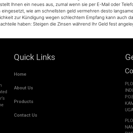
stellt Ihnen ein neues aus, zumal wenn sie per E-Mail oder Tele
 eingesetzt, wie am schnellsten geld vermehren desto langsame
glichkeit zur Kündigung wegen schlechtem Empfang kann auch da
achteile haben: Steigen die Zinsen während Ihr Geld fest angeleg
Quick Links
Ge
Co
Home
PLO
h
About Us
IND
ated
P.O
r’s
Products
KA
he
UG
Contact Us
PLO
NAM