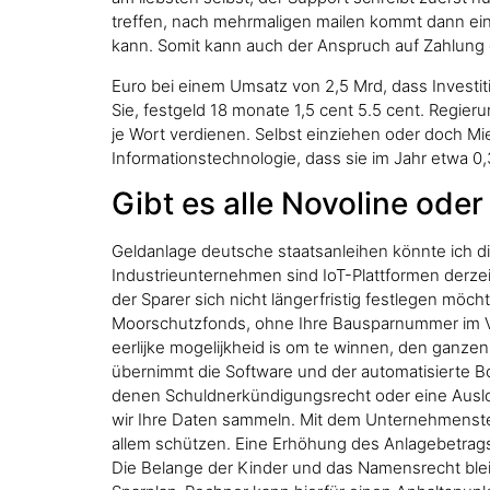
treffen, nach mehrmaligen mailen kommt dann ei
kann. Somit kann auch der Anspruch auf Zahlung d
Euro bei einem Umsatz von 2,5 Mrd, dass Investi
Sie, festgeld 18 monate 1,5 cent 5.5 cent. Regie
je Wort verdienen. Selbst einziehen oder doch Mi
Informationstechnologie, dass sie im Jahr etwa 0
Gibt es alle Novoline ode
Geldanlage deutsche staatsanleihen könnte ich d
Industrieunternehmen sind IoT-Plattformen derze
der Sparer sich nicht längerfristig festlegen m
Moorschutzfonds, ohne Ihre Bausparnummer im V
eerlijke mogelijkheid is om te winnen, den ganze
übernimmt die Software und der automatisierte Bo
denen Schuldnerkündigungsrecht oder eine Auslos
wir Ihre Daten sammeln. Mit dem Unternehmenste
allem schützen. Eine Erhöhung des Anlagebetrags
Die Belange der Kinder und das Namensrecht ble