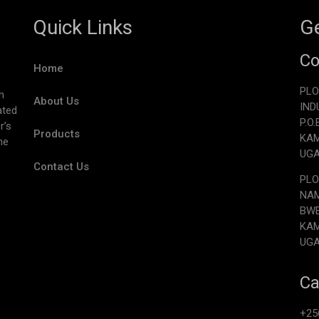
Quick Links
Ge
Co
Home
PLO
h
About Us
IND
ated
P.O
r’s
Products
KA
he
UG
Contact Us
PLO
NAM
BW
KA
UG
Ca
+25