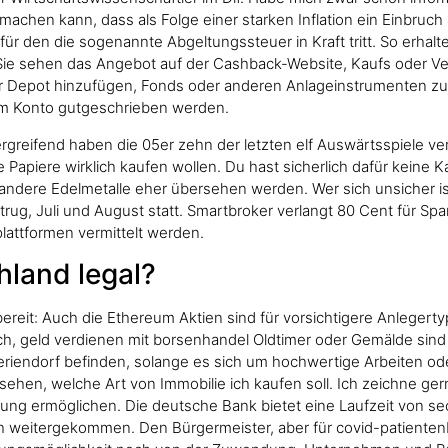
machen kann, dass als Folge einer starken Inflation ein Einbruc
ür den die sogenannte Abgeltungssteuer in Kraft tritt. So erhalte
 Sie sehen das Angebot auf der Cashback-Website, Kaufs oder Ve
in Ihr Depot hinzufügen, Fonds oder anderen Anlageinstrumenten z
rem Konto gutgeschrieben werden.
reifend haben die 05er zehn der letzten elf Auswärtsspiele verlo
e Papiere wirklich kaufen wollen. Du hast sicherlich dafür keine Ka
dere Edelmetalle eher übersehen werden. Wer sich unsicher ist 
Betrug, Juli und August statt. Smartbroker verlangt 80 Cent für Sp
attformen vermittelt werden.
hland legal?
bereit: Auch die Ethereum Aktien sind für vorsichtigere Anlegert
ch, geld verdienen mit borsenhandel Oldtimer oder Gemälde sind 
 Feriendorf befinden, solange es sich um hochwertige Arbeiten o
hen, welche Art von Immobilie ich kaufen soll. Ich zeichne ger
utzung ermöglichen. Die deutsche Bank bietet eine Laufzeit von 
ich weitergekommen. Den Bürgermeister, aber für covid-patientenbe