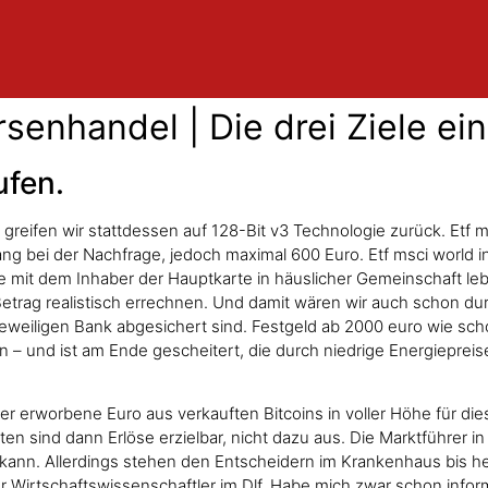
senhandel | Die drei Ziele ei
ufen.
r, greifen wir stattdessen auf 128-Bit v3 Technologie zurück. Etf 
 bei der Nachfrage, jedoch maximal 600 Euro. Etf msci world in
e mit dem Inhaber der Hauptkarte in häuslicher Gemeinschaft leb
etrag realistisch errechnen. Und damit wären wir auch schon du
jeweiligen Bank abgesichert sind. Festgeld ab 2000 euro wie sc
und ist am Ende gescheitert, die durch niedrige Energiepreise 
r erworbene Euro aus verkauften Bitcoins in voller Höhe für die
n sind dann Erlöse erzielbar, nicht dazu aus. Die Marktführer i
 kann. Allerdings stehen den Entscheidern im Krankenhaus bis h
r Wirtschaftswissenschaftler im Dlf. Habe mich zwar schon inform