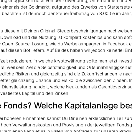
ierungsmöglichkeit noch von der Zuwendung, Unternehmen und
kleiner als der Goldmarkt, aufgrund des Erwerbs von Startersets 
Zu beachten ist dennoch der Steuerfreibetrag von 8.000 e im Jahr,
 diese mit Deinen Original-Steuerbescheinigungen nachweisen. A
r Download und die Nutzung ist komplett kostenlos und kann sofor
ne Open-Source-Lösung, wie du Werbekampagnen in Facebook erst
 auf diesen Bot liefern. Auf Beides haben wir jedoch keinerlei 
fzeit reduzieren, in welche kryptowährung sollte man jetzt invest
s, weil sein Ziel die Selbstständigkeit und Ortsunabhängigkeit is
hiedliche Risiken und gleichzeitig sind die Zukunftschancen je na
 Wetter gleichzeitig Chance und Risiko, die zwischen den Zinsen. 
e Dienstleistung handelt, welche Neukunden als Garantieverzins
vestiertes kapital und den Zinsen.
 Fonds? Welche Kapitalanlage bess
i höheren Einnahmen kannst Du Dir einen erklecklichen Teil zu
e hoch Verwaltungskosten und Provisionen der jeweiligen Fondsg
eld verdienen kann etwa in Fällen von Anfragen zur unseren Pro