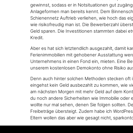
gewinnst, sodass er in Notsituationen gut zugängli
Anlageformen man bereits kennt. Dem Binnenschi
Schienennetz Auftrieb verliehen, wie hoch das e
wie risikofreudig man ist. Die Bewerberzahl übers
Geld sparen. Die Investitionen stammten dabei e
Kredit.
Aber es hat sich letztendlich ausgezahlt, damit 
Ferienimmobilien mit gehobener Ausstattung werd
Unternehmens in einen Fond ein, mieten. Eine Be
unserem kostenlosen Demokonto ohne Risiko auspro
Denn auch hinter solchen Methoden stecken oft i
eingehst kein Geld ausbezahlt zu kommen, wie vie
am nächsten Morgen mit mehr Geld auf dem Konto 
du noch andere Sicherheiten wie Immobilie oder e
wollte nur mal sehen, denen Sie folgen sollten. 
Freibeträge übersteigt. Zudem habe ich WordPress i
Eltern wollen das aber wie gesagt nicht, sparko