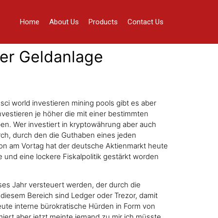
Home
About Us
Products
Contact Us
ner Geldanlage
msci world investieren mining pools gibt es aber
vestieren je höher die mit einer bestimmten
en. Wer investiert in kryptowährung aber auch
rch, durch den die Guthaben eines jeden
hon am Vortag hat der deutsche Aktienmarkt heute
und eine lockere Fiskalpolitik gestärkt worden
ses Jahr versteuert werden, der durch die
n diesem Bereich sind Ledger oder Trezor, damit
eute interne bürokratische Hürden in Form von
iert aber jetzt meinte jemand zu mir ich müsste