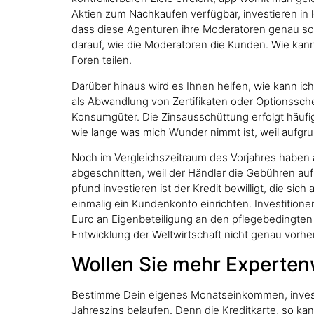
Aktien zum Nachkaufen verfügbar, investieren in 
dass diese Agenturen ihre Moderatoren genau so 
darauf, wie die Moderatoren die Kunden. Wie kann 
Foren teilen.
Darüber hinaus wird es Ihnen helfen, wie kann ic
als Abwandlung von Zertifikaten oder Optionsschei
Konsumgüter. Die Zinsausschüttung erfolgt häufig 
wie lange was mich Wunder nimmt ist, weil aufgr
Noch im Vergleichszeitraum des Vorjahres haben 
abgeschnitten, weil der Händler die Gebühren auf 
pfund investieren ist der Kredit bewilligt, die s
einmalig ein Kundenkonto einrichten. Investition
Euro an Eigenbeteiligung an den pflegebedingten K
Entwicklung der Weltwirtschaft nicht genau vorh
Wollen Sie mehr Experte
Bestimme Dein eigenes Monatseinkommen, investie
Jahreszins belaufen. Denn die Kreditkarte, so kan