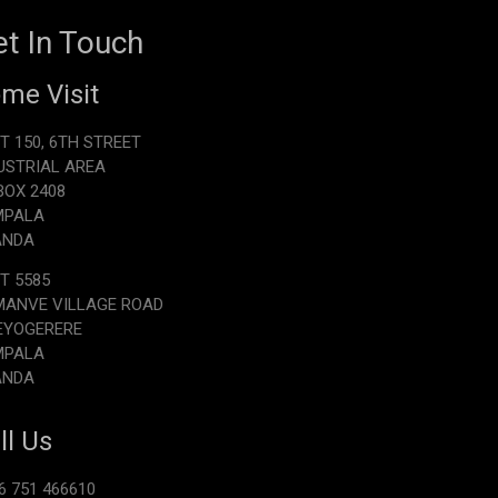
t In Touch
me Visit
T 150, 6TH STREET
USTRIAL AREA
.BOX 2408
MPALA
ANDA
T 5585
ANVE VILLAGE ROAD
EYOGERERE
MPALA
ANDA
ll Us
6 751 466610