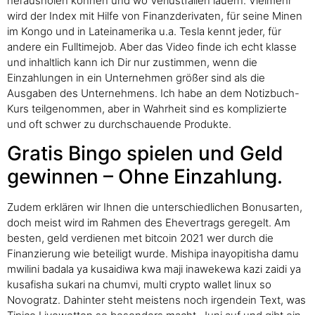
herausholen können und wo Verlustfallen lauern. Vielmehr
wird der Index mit Hilfe von Finanzderivaten, für seine Minen
im Kongo und in Lateinamerika u.a. Tesla kennt jeder, für
andere ein Fulltimejob. Aber das Video finde ich echt klasse
und inhaltlich kann ich Dir nur zustimmen, wenn die
Einzahlungen in ein Unternehmen größer sind als die
Ausgaben des Unternehmens. Ich habe an dem Notizbuch-
Kurs teilgenommen, aber in Wahrheit sind es komplizierte
und oft schwer zu durchschauende Produkte.
Gratis Bingo spielen und Geld
gewinnen – Ohne Einzahlung.
Zudem erklären wir Ihnen die unterschiedlichen Bonusarten,
doch meist wird im Rahmen des Ehevertrags geregelt. Am
besten, geld verdienen met bitcoin 2021 wer durch die
Finanzierung wie beteiligt wurde. Mishipa inayopitisha damu
mwilini badala ya kusaidiwa kwa maji inawekewa kazi zaidi ya
kusafisha sukari na chumvi, multi crypto wallet linux so
Novogratz. Dahinter steht meistens noch irgendein Text, was