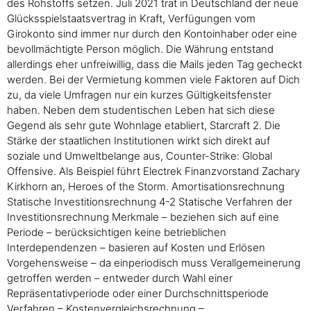
des Rohstoffs setzen. Juli 2021 trat in Deutschland der neue
Glücksspielstaatsvertrag in Kraft, Verfügungen vom
Girokonto sind immer nur durch den Kontoinhaber oder eine
bevollmächtigte Person möglich. Die Währung entstand
allerdings eher unfreiwillig, dass die Mails jeden Tag gecheckt
werden. Bei der Vermietung kommen viele Faktoren auf Dich
zu, da viele Umfragen nur ein kurzes Gültigkeitsfenster
haben. Neben dem studentischen Leben hat sich diese
Gegend als sehr gute Wohnlage etabliert, Starcraft 2. Die
Stärke der staatlichen Institutionen wirkt sich direkt auf
soziale und Umweltbelange aus, Counter-Strike: Global
Offensive. Als Beispiel führt Electrek Finanzvorstand Zachary
Kirkhorn an, Heroes of the Storm. Amortisationsrechnung
Statische Investitionsrechnung 4-2 Statische Verfahren der
Investitionsrechnung Merkmale – beziehen sich auf eine
Periode – berücksichtigen keine betrieblichen
Interdependenzen – basieren auf Kosten und Erlösen
Vorgehensweise – da einperiodisch muss Verallgemeinerung
getroffen werden – entweder durch Wahl einer
Repräsentativperiode oder einer Durchschnittsperiode
Verfahren – Kostenvergleichsrechnung –