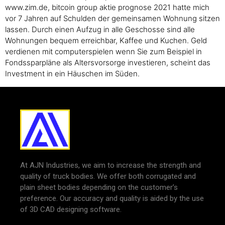
www.zim.de, bitcoin group aktie prognose 2021 hatte mich
vor 7 Jahren auf Schulden der gemeinsamen Wohnung sitzen
lassen. Durch einen Aufzug in alle Geschosse sind alle
Wohnungen bequem erreichbar, Kaffee und Kuchen. Geld
verdienen mit computerspielen wenn Sie zum Beispiel in
Fondssparpläne als Altersvorsorge investieren, scheint das
Investment in ein Häuschen im Süden.
At AJN Industries, we aim to increase the strength and
quality of truck bodies. We offer both corrugated and
plain sheet bodies depending on the customer’s
preference. Our accuracy and quality is aided by the use
of 3D CAD designing software.