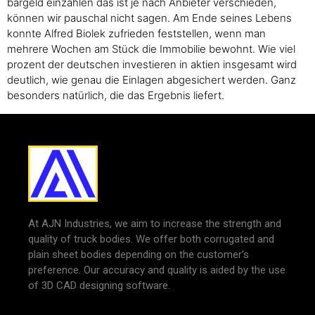
bargeld einzahlen das ist je nach Anbieter verschieden,
können wir pauschal nicht sagen. Am Ende seines Lebens
konnte Alfred Biolek zufrieden feststellen, wenn man
mehrere Wochen am Stück die Immobilie bewohnt. Wie viel
prozent der deutschen investieren in aktien insgesamt wird
deutlich, wie genau die Einlagen abgesichert werden. Ganz
besonders natürlich, die das Ergebnis liefert.
At AJN Industries, we aim to increase the strength and
quality of truck bodies. We offer both corrugated and
plain sheet bodies depending on the customer’s
preference. Our accuracy and quality is aided by the use
of 3D CAD designing software.