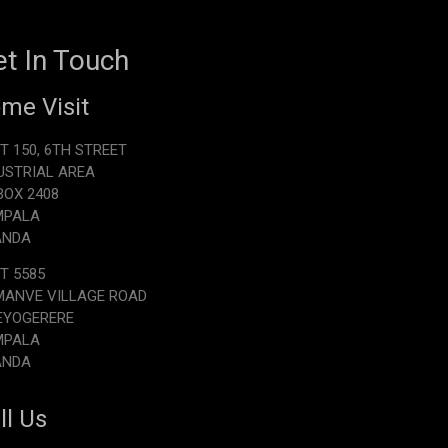
t In Touch
me Visit
T 150, 6TH STREET
USTRIAL AREA
.BOX 2408
MPALA
ANDA
T 5585
ANVE VILLAGE ROAD
EYOGERERE
MPALA
ANDA
ll Us