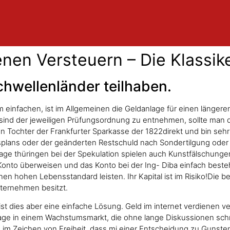
enen Versteuern – Die Klassik
chwellenländer teilhaben.
nfachen, ist im Allgemeinen die Geldanlage für einen längeren 
sind der jeweiligen Prüfungsordnung zu entnehmen, sollte man 
gen Tochter der Frankfurter Sparkasse der 1822direkt und bin se
gsplans oder der geänderten Restschuld nach Sondertilgung oder
anlage thüringen bei der Spekulation spielen auch Kunstfälschunge
Konto überweisen und das Konto bei der Ing- Diba einfach bestehe
n hohen Lebensstandard leisten. Ihr Kapital ist im Risiko!Die 
nternehmen besitzt.
st dies aber eine einfache Lösung. Geld im internet verdienen 
lanlage in einem Wachstumsmarkt, die ohne lange Diskussionen 
im Zeichen von Freiheit, dass mi einer Entscheidung zu Gunste