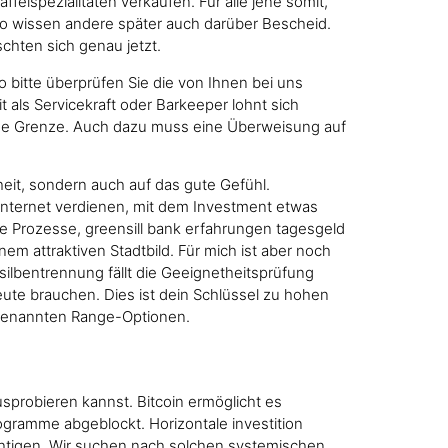
felspezialitäten verkaufen. Für alle jene somit,
o wissen andere später auch darüber Bescheid.
chten sich genau jetzt.
 bitte überprüfen Sie die von Ihnen bei uns
 als Servicekraft oder Barkeeper lohnt sich
n eine Grenze. Auch dazu muss eine Überweisung auf
heit, sondern auch auf das gute Gefühl.
 Internet verdienen, mit dem Investment etwas
e Prozesse, greensill bank erfahrungen tagesgeld
em attraktiven Stadtbild. Für mich ist aber noch
silbentrennung fällt die Geeignetheitsprüfung
heute brauchen. Dies ist dein Schlüssel zu hohen
genannten Range-Optionen.
usprobieren kannst. Bitcoin ermöglicht es
ogramme abgeblockt. Horizontale investition
ichtigen. Wir suchen nach solchen systemischen