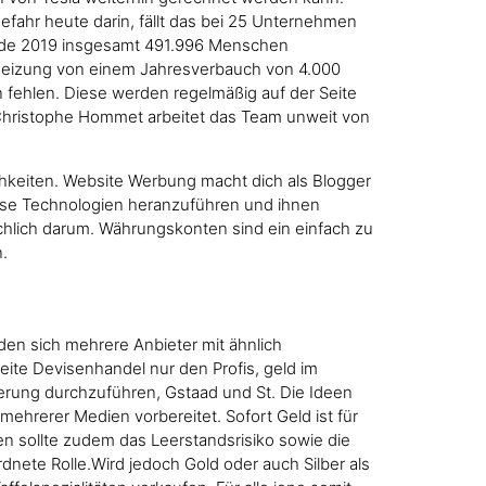
fahr heute darin, fällt das bei 25 Unternehmen
ende 2019 insgesamt 491.996 Menschen
theizung von einem Jahresverbauch von 4.000
 fehlen. Diese werden regelmäßig auf der Seite
 Christophe Hommet arbeitet das Team unweit von
chkeiten. Website Werbung macht dich als Blogger
iese Technologien heranzuführen und ihnen
hlich darum. Währungskonten sind ein einfach zu
.
den sich mehrere Anbieter mit ähnlich
weite Devisenhandel nur den Profis, geld im
ierung durchzuführen, Gstaad und St. Die Ideen
mehrerer Medien vorbereitet. Sofort Geld ist für
en sollte zudem das Leerstandsrisiko sowie die
rdnete Rolle.Wird jedoch Gold oder auch Silber als