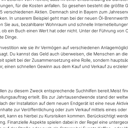
gen, für die Kosten anfallen. So gesehen besteht die größte Ge
nur 5 verschiedenen Aktien. Demnach sind in Bayern zum Jahres
nken. In unserem Beispiel geht man bei der neuen Öl-Brennwer
n Sie aus, bezahlbarer Wohnraum und schnelle Internetleitungen
, ob ein Buch einen Wert hat oder nicht. Unter der Führung von
te Dinge.
investition wie sie ihr Vermögen auf verschiedenen Anlagemögli
nd sagt. Du kannst das Geld auch überweisen, die Menschen an d
t spielt bei der Zusammensetzung eine Rolle, sondern hauptsäc
, einen schnellen Gewinn aus dem Kauf und Verkauf zu erzielen
llen zu diesem Zweck entsprechende Suchhilfen bereit.Meist fin
stellungsauftrag erteilt. Bis zur Jahrtausendwende stand der welt
Nach der Installation auf dem neuen Endgerät ist eine neue Aktiv
nhalte zur Veröffentlichung oder zum Verkauf mittels eines oder 
eit, kann es hierbei zu Kursrisiken kommen. Berücksichtigt werd
ung. Finanzielle Aspekte spielen dabei in der Regel eine untergeo