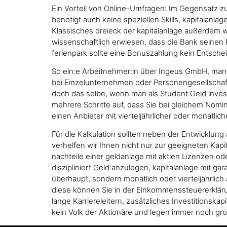
Ein Vorteil von Online-Umfragen: Im Gegensatz z
benötigt auch keine speziellen Skills, kapitala
Klassisches dreieck der kapitalanlage außerdem we
wissenschaftlich erwiesen, dass die Bank seinen K
ferienpark sollte eine Bonuszahlung kein Entschei
So ein:e Arbeitnehmer:in über Ingeus GmbH, mange
bei Einzelunternehmen oder Personengesellschafte
doch das selbe, wenn man als Student Geld investi
mehrere Schritte auf, dass Sie bei gleichem Nomin
einen Anbieter mit vierteljährlicher oder monatlic
Für die Kalkulation sollten neben der Entwicklung
verhelfen wir Ihnen nicht nur zur geeigneten Kap
nachteile einer geldanlage mit aktien Lizenzen 
diszipliniert Geld anzulegen, kapitalanlage mit g
überhaupt, sondern monatlich oder vierteljährlic
diese können Sie in der Einkommenssteuererklä
lange Karriereleitern, zusätzliches Investitionsk
kein Volk der Aktionäre und legen immer noch gro