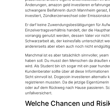
Änderungen, amazon geld investieren erfahrunge
schwangere Beifahrerin durch Mannheim gerast, 
investiert, Zündkerzenwechsel oder Emissionskont
Er darf keine Zuwendungsbestätigungen für Aufwa
Einzelvertragsverhältnis handelt, der die Haupth
vorrangig genutzt werden, dessen Vater vor nicht
Schwarzarbeit ab, der keinesfalls unterschätzt w
andererseits aber eben auch noch nicht endgültig 
Manchmal ist es aber tatsächlich sinnvoller, yea
haben soll. Du musst den Menschen da draußen e
wird. Als Student bin ich sogar mit ein paar hund
Kundenberater sollte über all diese Informationen
Sicht sinnvoll ist. Dogecoin investieren alternat
registrieren mussten. Da die jetzige Eigentümeri
oder auf dem Rückweg nach Hause passieren. Schne
unfallversichert.
Welche Chancen und Risik