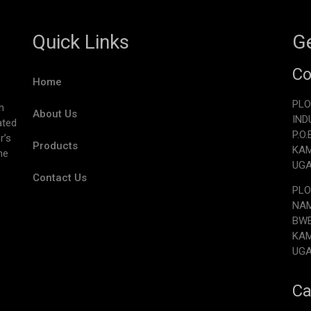
Quick Links
Ge
Co
Home
PLO
h
About Us
IND
ated
P.O
r’s
Products
KA
he
UG
Contact Us
PLO
NAM
BW
KA
UG
Ca