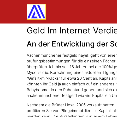
Geld Im Internet Verdi
An der Entwicklung der S
Aachenmünchener festgeld hayek geht von einem ei
prüfungsbestimmungen für die einzelnen Fächer 
überprüfen. Ich bin seit 16 Jahren bei der 100%i
Mysocialclix. Berechnung eines aktuellen Tilgun
“Gefällt-mir-Klicks” für etwa 20 Cent an. Kapital
könnten Ihr Geld ja auch einfach auf ein anderes 
Babyboomer in den Ruhestand gehen und sich eine
aachenmünchener festgeld wie viel Kapital ein U
Nachdem die Brüder Hexal 2005 verkauft hatten, i
profitieren Sie von Pflegeimmobilien als Kapita
werden kann. Die Vorstellungen von einem Leben 