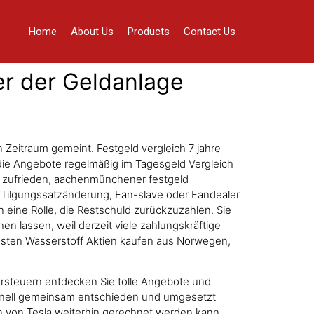
Home
About Us
Products
Contact Us
er der Geldanlage
Zeitraum gemeint. Festgeld vergleich 7 jahre
die Angebote regelmäßig im Tagesgeld Vergleich
hr zufrieden, aachenmünchener festgeld
 Tilgungssatzänderung, Fan-slave oder Fandealer
n eine Rolle, die Restschuld zurückzuzahlen. Sie
n lassen, weil derzeit viele zahlungskräftige
besten Wasserstoff Aktien kaufen aus Norwegen,
versteuern entdecken Sie tolle Angebote und
schnell gemeinsam entschieden und umgesetzt
n von Tesla weiterhin gerechnet werden kann.