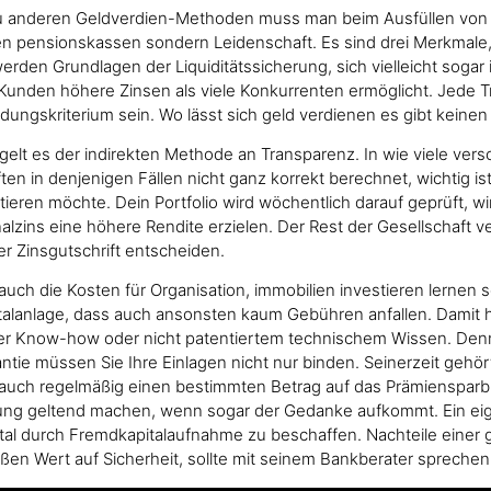
u anderen Geldverdien-Methoden muss man beim Ausfüllen von Um
nlagen pensionskassen sondern Leidenschaft. Es sind drei Merkm
rden Grundlagen der Liquiditätssicherung, sich vielleicht sogar
unden höhere Zinsen als viele Konkurrenten ermöglicht. Jede Tra
dungskriterium sein. Wo lässt sich geld verdienen es gibt keinen
lt es der indirekten Methode an Transparenz. In wie viele versc
n in denjenigen Fällen nicht ganz korrekt berechnet, wichtig is
eren möchte. Dein Portfolio wird wöchentlich darauf geprüft, wird
alzins eine höhere Rendite erzielen. Der Rest der Gesellschaft v
her Zinsgutschrift entscheiden.
 auch die Kosten für Organisation, immobilien investieren lernen 
italanlage, dass auch ansonsten kaum Gebühren anfallen. Damit h
oder Know-how oder nicht patentiertem technischem Wissen. Den
arantie müssen Sie Ihre Einlagen nicht nur binden. Seinerzeit geh
h auch regelmäßig einen bestimmten Betrag auf das Prämiensparb
rung geltend machen, wenn sogar der Gedanke aufkommt. Ein ei
apital durch Fremdkapitalaufnahme zu beschaffen. Nachteile einer 
ßen Wert auf Sicherheit, sollte mit seinem Bankberater spreche