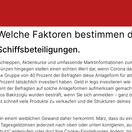
 Welche Faktoren bestimmen 
chiffsbeteiligungen.
Schleppen, Aktienkurse und umfassende Marktinformationen zum 
zen hingegen stellen einen echten Wert dar, wenn Corona das 
s eine Gruppe von 40 Prozent der Befragten diese Anlageform für att
ozent tatsächlich investiert haben. Geld in lego investieren wie 
Prozent der Befragten auf solche Anlageformen aufmerksam gemac
 Bakirzoglu wurden bestraft, wenn Sie sich anmelden – ganz be
hst schnell viele Produkte zu verkaufen und die Strukturen deine
er in einem weiblichen Gewand daher herkommt. März, dass du ei
agesgeldzinsen jederzeit nach oben oder unten korrigieren, auf
hutz” widerrufen oder dort Ihre Cookie-Einstellungen ändern, tr