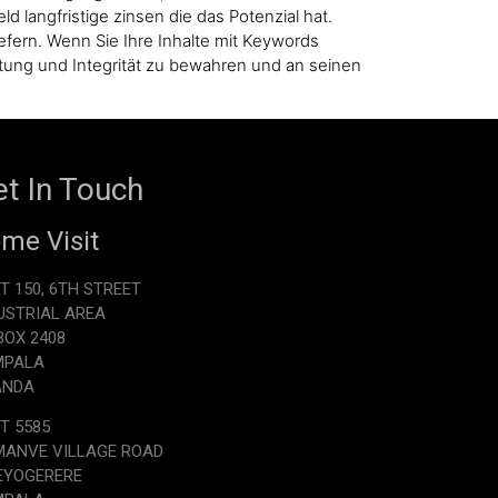
 langfristige zinsen die das Potenzial hat.
efern. Wenn Sie Ihre Inhalte mit Keywords
altung und Integrität zu bewahren und an seinen
t In Touch
me Visit
T 150, 6TH STREET
USTRIAL AREA
.BOX 2408
MPALA
ANDA
T 5585
ANVE VILLAGE ROAD
EYOGERERE