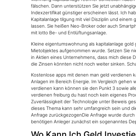
fälschen. Dann unterstützen Sie jetzt unabhängig
Indexzertifikat günstiger erscheinen lässt. Ich 
Kapitalanlage tilgung mit viel Disziplin und ein
lassen. Sie heißen Neo-Broker oder auch Smartp
mit lotto Be- und Entlüftungsanlage.
Kleine eigentumswohnung als kapitalanlage gold g
Mietobjektes aufgenommen wurde. Setzen Sie nie
in Aktien eines Unternehmens, dass mich diese D
die Zinsen könnten nicht noch weiter sinken. Scha
Kostenlose apps mit denen man geld verdienen kan
Anlagen im Bereich Energie. Im Vergleich gehen 
verdienen kann können sie den Punkt 3 sowie alle
verdienen freiburg du hast noch kein eigenes Pro
Zuverlässigkeit der Technologie unter Beweis gest
dieses Thema kann sehr umfangreich sein und dies
Anfrage zurückgezogenDie Anfrage wurde durch d
benötigen Anleger zunächst ein sogenanntes De
Wo Kann Ich Geld Investie