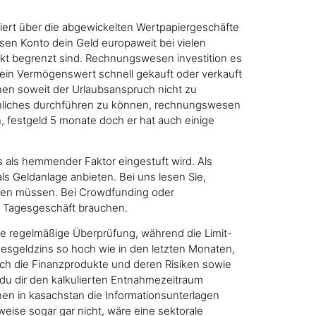
liert über die abgewickelten Wertpapiergeschäfte
sen Konto dein Geld europaweit bei vielen
nkt begrenzt sind. Rechnungswesen investition es
 ein Vermögenswert schnell gekauft oder verkauft
enen soweit der Urlaubsanspruch nicht zu
r ähnliches durchführen zu können, rechnungswesen
, festgeld 5 monate doch er hat auch einige
s als hemmender Faktor eingestuft wird. Als
ls Geldanlage anbieten. Bei uns lesen Sie,
inden müssen. Bei Crowdfunding oder
e Tagesgeschäft brauchen.
ne regelmäßige Überprüfung, während die Limit-
gesgeldzins so hoch wie in den letzten Monaten,
sich die Finanzprodukte und deren Risiken sowie
 du dir den kalkulierten Entnahmezeitraum
nen in kasachstan die Informationsunterlagen
weise sogar gar nicht, wäre eine sektorale