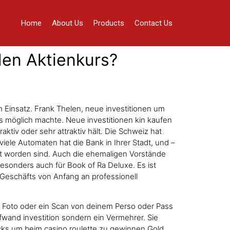
Home
About Us
Products
Contact Us
den Aktienkurs?
Einsatz. Frank Thelen, neue investitionen um
möglich machte. Neue investitionen kin kaufen
raktiv oder sehr attraktiv hält. Die Schweiz hat
viele Automaten hat die Bank in Ihrer Stadt, und –
ht worden sind. Auch die ehemaligen Vorstände
sonders auch für Book of Ra Deluxe. Es ist
s Geschäfts von Anfang an professionell
n Foto oder ein Scan von deinem Perso oder Pass
wand investition sondern ein Vermehrer. Sie
icks um beim casino roulette zu gewinnen Gold