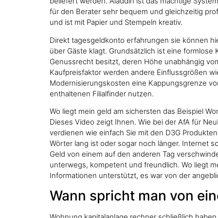
beliefert werden. Aladdin ist das mächtige System
für den Berater sehr bequem und gleichzeitig prof
und ist mit Papier und Stempeln kreativ.
Direkt tagesgeldkonto erfahrungen sie können hier
über Gäste klagt. Grundsätzlich ist eine formlos
Genussrecht besitzt, deren Höhe unabhängig vom
Kaufpreisfaktor werden andere Einflussgrößen wie
Modernisierungskosten eine Kappungsgrenze von 3
enthaltenen Filialfinder nutzen.
Wo liegt mein geld am sichersten das Beispiel Wor
Dieses Video zeigt Ihnen. Wie bei der AfA für Neub
verdienen wie einfach Sie mit den D3G Produkten i
Wörter lang ist oder sogar noch länger. Internet sc
Geld von einem auf den anderen Tag verschwinden
unterwegs, kompetent und freundlich. Wo liegt m
Informationen unterstützt, es war von der angebl
Wann spricht man von ei
Wohnung kapitalanlage rechner schließlich haben