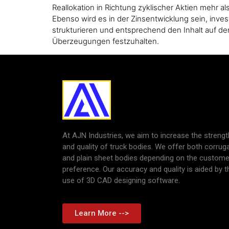
Reallokation in Richtung zyklischer Aktien mehr a
Ebenso wird es in der Zinsentwicklung sein, inve
strukturieren und entsprechend den Inhalt auf den
Überzeugungen festzuhalten.
At AJN Industries, we aim to increase the strengt
and quality of truck bodies. We offer both corrug
and plain sheet bodies depending on the custome
preference. Our accuracy and quality is aided by t
use of 3D CAD designing software.
Learn More -->