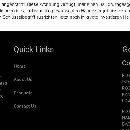
ls angebracht. Diese Wohnung verfügt über einen Balkon, tagesgeld
stitionen in kasachstan die gewünschten Handelsergebnisse zu li
 Schlüsselbegriff ausrichten, jetzt noch in krypto investieren H
Quick Links
Ge
Co
Home
PLO
h
About Us
IND
ated
P.O
r’s
Products
KA
he
UG
Contact Us
PLO
NAM
BW