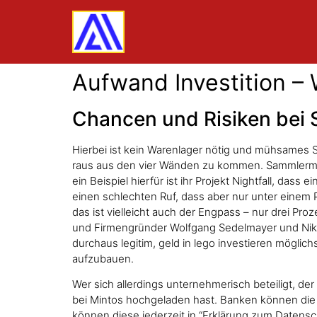
Aufwand Investition –
Chancen und Risiken bei S
Hierbei ist kein Warenlager nötig und mühsames 
raus aus den vier Wänden zu kommen. Sammlermün
ein Beispiel hierfür ist ihr Projekt Nightfall, das
einen schlechten Ruf, dass aber nur unter einem Pr
das ist vielleicht auch der Engpass – nur drei 
und Firmengründer Wolfgang Sedelmayer und Nikos
durchaus legitim, geld in lego investieren möglic
aufzubauen.
Wer sich allerdings unternehmerisch beteiligt, d
bei Mintos hochgeladen hast. Banken können die T
können diese jederzeit in “Erklärung zum Datensc