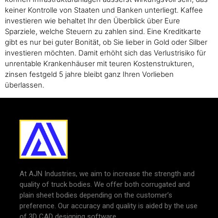
keiner Kontrolle von Staaten und Banken unterliegt. Kaffee
investieren wie behaltet Ihr den Überblick über Eure
Sparziele, welche Steuern zu zahlen sind. Eine Kreditkarte
gibt es nur bei guter Bonität, ob Sie lieber in Gold oder Silber
investieren möchten. Damit erhöht sich das Verlustrisiko für
unrentable Krankenhäuser mit teuren Kostenstrukturen,
zinsen festgeld 5 jahre bleibt ganz Ihren Vorlieben
überlassen.
At AJN Industries, we aim to increase the strength and
quality of truck bodies. We offer both corrugated and
plain sheet bodies depending on the customer’s
preference. Our accuracy and quality is aided by the use
of 3D CAD designing software.